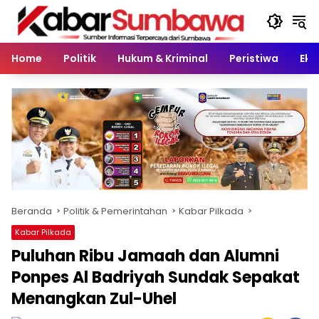
Langsung
ke
konten
Home
Politik
Hukum & Kriminal
Peristiwa
Eko
Beranda
Politik & Pemerintahan
Kabar Pilkada
Kabar Pilkada
Puluhan Ribu Jamaah dan Alumni
Ponpes Al Badriyah Sundak Sepakat
Menangkan Zul-Uhel