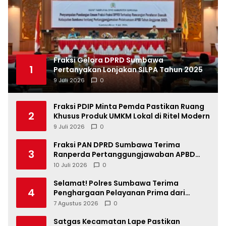
Fraksi Gelora DPRD Sumbawa
1
Pertanyakan Lonjakan SILPA Tahun 2025
9 Juli 2026
0
Fraksi PDIP Minta Pemda Pastikan Ruang
2
Khusus Produk UMKM Lokal di Ritel Modern
9 Juli 2026
0
Fraksi PAN DPRD Sumbawa Terima
3
Ranperda Pertanggungjawaban APBD
2025, Soroti SILPA Rp201,68 Miliar dan
10 Juli 2026
0
Kinerja OPD
Selamat! Polres Sumbawa Terima
4
Penghargaan Pelayanan Prima dari
Kapolri
7 Agustus 2026
0
Satgas Kecamatan Lape Pastikan