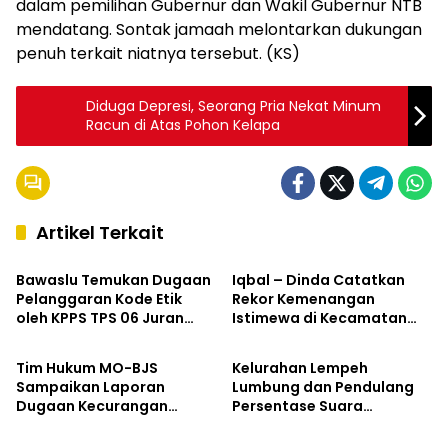
dalam pemilihan Gubernur dan Wakil Gubernur NTB
mendatang. Sontak jamaah melontarkan dukungan
penuh terkait niatnya tersebut. (KS)
Diduga Depresi, Seorang Pria Nekat Minum
Racun di Atas Pohon Kelapa
Artikel Terkait
Hukum & Kriminal
Kabar Pilkada
Bawaslu Temukan Dugaan
Iqbal – Dinda Catatkan
Pelanggaran Kode Etik
Rekor Kemenangan
oleh KPPS TPS 06 Juran
Istimewa di Kecamatan
Kabar Pilkada
Kabar Pilkada
Alas
Labangka
Tim Hukum MO-BJS
Kelurahan Lempeh
Sampaikan Laporan
Lumbung dan Pendulang
Dugaan Kecurangan
Persentase Suara
Kabar Pilkada
Kabar Pilkada
Pemilihan Bupati
Tertinggi Iqbal – Dinda di
Sumbawa ke Bawaslu
Kecamatan Sumbawa