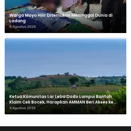
Warga Moyo Hilir Ditemukan Meninggal Dunia di
Ladang
6 Agustus 2026
Ketua Komunitas Lar Leba Dodo Lampui Bantah
Klaim Cek Bocek, Harapkan AMMAN Beri Akses ke
Makam Leluhur
4 Agustus 2026