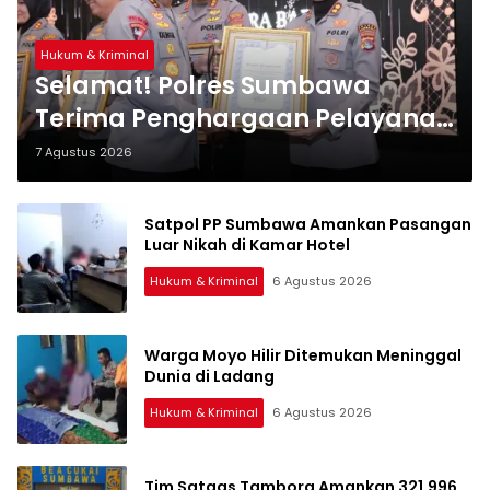
Hukum & Kriminal
Selamat! Polres Sumbawa
Terima Penghargaan Pelayanan
Prima dari Kapolri
7 Agustus 2026
Satpol PP Sumbawa Amankan Pasangan
Luar Nikah di Kamar Hotel
Hukum & Kriminal
6 Agustus 2026
Warga Moyo Hilir Ditemukan Meninggal
Dunia di Ladang
Hukum & Kriminal
6 Agustus 2026
Tim Satgas Tambora Amankan 321.996