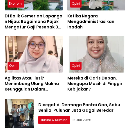
Ekonomi
Opini
Di Balik Gemerlap Lapanga
Ketika Negara
n Hijau: Bagaimana Pajak
Mengadministrasikan
Mengatur Gaji Pesepak Bol
Ibadah
a di Indonesia?
Opini
Opini
Agilitas Atau Ilusi?
Mereka di Garis Depan,
Menimbang Ulang Makna
Mengapa Masih di Pinggir
Keunggulan Dalam
Kebijakan?
Manajemen SDM
Dicegat di Dermaga Pantai Goa, Sabu
Senilai Puluhan Juta Gagal Beredar
Hukum & Kriminal
15 Juli 2026