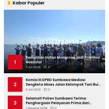
Kabar Populer
Pemulihan Hutan Mangrove Jadi Prioritas
1
Nasional
7 Juli 2026
0
Komisi III DPRD Sumbawa Mediasi
2
Sengketa Akses Jalan Kelompok Tani Buin
Dua
8 Juli 2026
0
Selamat! Polres Sumbawa Terima
3
Penghargaan Pelayanan Prima dari
Kapolri
7 Agustus 2026
0