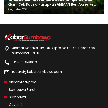
Klaim Cek Bocek, Harapkan AMMAN Beri Akses ke
Makam Leluhur
4 Agustus 2026
Alamat Redaksi, Jln, DR. Cipto No 09 Kel Pekat Keb.
Sumbawa - NTB
+6281906958291
redaksi@kabarsumbawa.com
diskomfotikprov
Sumbawa Barat
Sumbawa
Covid 19