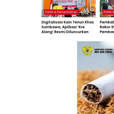
Politik & Pemerintahan
Politik
Digitalisasi Kain Tenun Khas
Pemkab
Sumbawa, Aplikasi ‘Kre
Rakor E
Alang’ Resmi Diluncurkan
Pemban
Inovasi
Resmi D