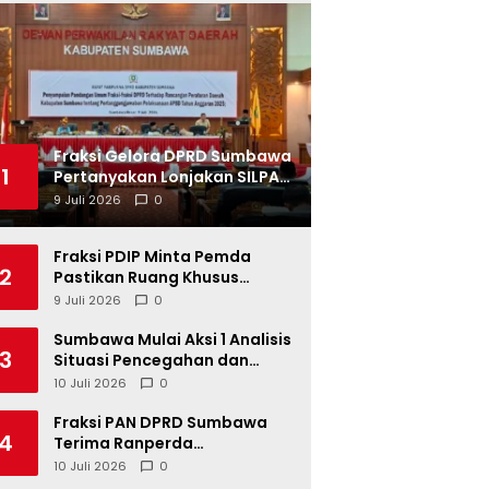
Fraksi Gelora DPRD Sumbawa
1
Pertanyakan Lonjakan SILPA
Tahun 2025
9 Juli 2026
0
Fraksi PDIP Minta Pemda
2
Pastikan Ruang Khusus
Produk UMKM Lokal di Ritel
9 Juli 2026
0
Modern
Sumbawa Mulai Aksi 1 Analisis
3
Situasi Pencegahan dan
Percepatan Penurunan
10 Juli 2026
0
Stunting Tahun 2026
Fraksi PAN DPRD Sumbawa
4
Terima Ranperda
Pertanggungjawaban APBD
10 Juli 2026
0
2025, Soroti SILPA Rp201,68