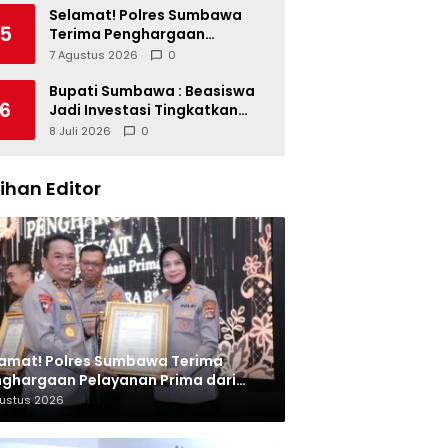
Miliar dan Kinerja OPD
Selamat! Polres Sumbawa
5
Terima Penghargaan
Pelayanan Prima dari Kapolri
7 Agustus 2026
0
Bupati Sumbawa : Beasiswa
6
Jadi Investasi Tingkatkan
Kualitas SDM
8 Juli 2026
0
lihan Editor
amat! Polres Sumbawa Terima
ghargaan Pelayanan Prima dari
olri
gustus 2026