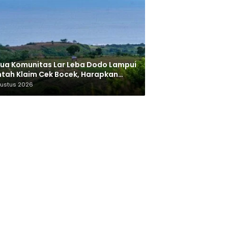
ua Komunitas Lar Leba Dodo Lampui
tah Klaim Cek Bocek, Harapkan
AN Beri Akses ke Makam Leluhur
gustus 2026