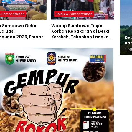
 & Pemerintahan
Politik & Pemerintahan
 Sumbawa Gelar
Wabup Sumbawa Tinjau
valuasi
Korban Kebakaran di Desa
gunan 2026, Empat
Kerekeh, Tekankan Langkah
Ket
 Proyek Perubahan
Preventif
Ban
iluncurkan
AMM
4 A