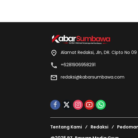
Alamat Redaksi, Jln, DR. Cipto No 0
+6281906958291
redaksi@kabarsumbawa.com
Tentang Kami
Redaksi
Pedoman 