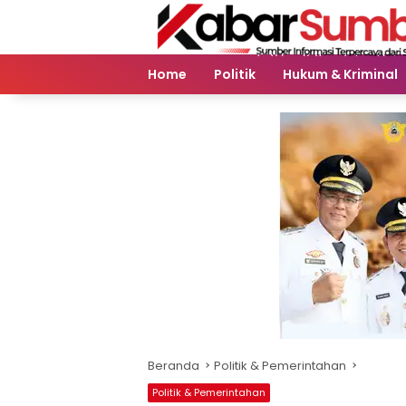
Langsung
ke
konten
Home
Politik
Hukum & Kriminal
Beranda
Politik & Pemerintahan
Politik & Pemerintahan