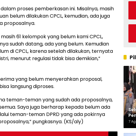
dalam proses pemberkasan ini. Misalnya, masih
an belum dilakukan CPCL, kemudian, ada juga
a proposalnya.
i masih 61 kelompok yang belum kami CPCL,
ya sudah datang, ada yang belum. Kemudian
um di CPCL, karena setelah dilakukan, ternyata
Pi
ri, menurut regulasi tidak bisa demikian,”
nerima yang belum menyerahkan proposal,
bisa langsung diproses.
ama teman-teman yang sudah ada proposalnya,
g semua. Saya juga berharap kepada belum ada
Sel
melalui teman-teman DPRD yang ada pokirnya
Pen
Kap
proposalnya,” pungkasnya. (KS/aly)
7 A