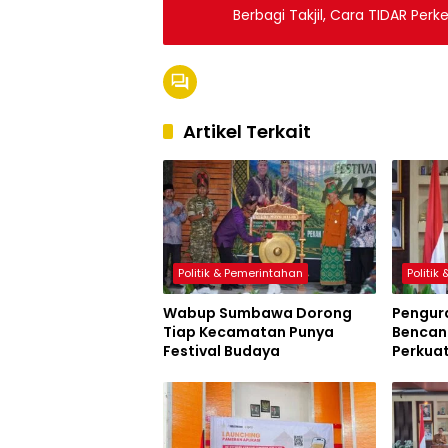
Berbagi Takjil, Cara TIDAR Per
Artikel Terkait
Politik & Pemerintahan
Politik
Wabup Sumbawa Dorong
Pengur
Tiap Kecamatan Punya
Bencana
Festival Budaya
Perkua
Sumbaw