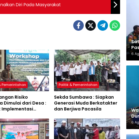
kenalkan Diri Pada Masyarakat
Sa
Pas
6 A
 & Pemerintahan
Politik & Pemerintahan
angan Risiko
Sekda Sumbawa : Siapkan
 Dimulai dari Desa :
Generasi Muda Berkatakter
t Implementasi
dan Berjiwa Pacasila
War
a Hijau Lestari
Dun
6 A