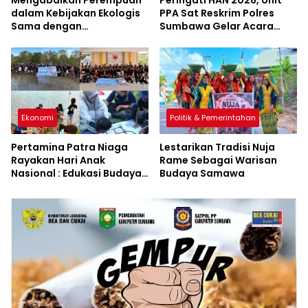
Mengabaikan Perempuan
Peringati HAN 2026, Unit
dalam Kebijakan Ekologis
PPA Sat Reskrim Polres
Sama dengan
Sumbawa Gelar Acara
Mengabaikan Kelestarian
Penuh Keceriaan di SDN
Lingkungan
Jorok
Ekonomi
Politik & Pemerintahan
Pertamina Patra Niaga
Lestarikan Tradisi Nuja
Rayakan Hari Anak
Rame Sebagai Warisan
Nasional : Edukasi Budaya
Budaya Samawa
dan Aksi Pelestarian
Lingkungan