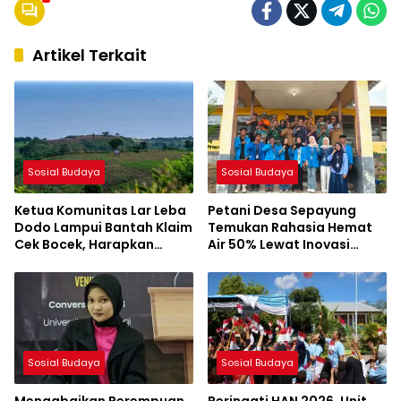
Artikel Terkait
Sosial Budaya
Sosial Budaya
Ketua Komunitas Lar Leba
Petani Desa Sepayung
Dodo Lampui Bantah Klaim
Temukan Rahasia Hemat
Cek Bocek, Harapkan
Air 50% Lewat Inovasi
AMMAN Beri Akses ke
Mahasiswa KKL UNSA
Makam Leluhur
Sosial Budaya
Sosial Budaya