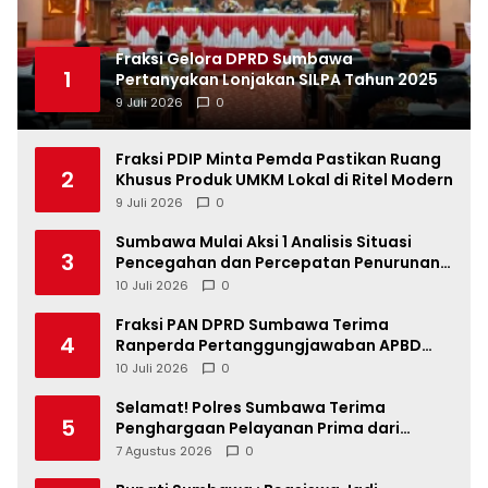
Fraksi Gelora DPRD Sumbawa
1
Pertanyakan Lonjakan SILPA Tahun 2025
9 Juli 2026
0
Fraksi PDIP Minta Pemda Pastikan Ruang
2
Khusus Produk UMKM Lokal di Ritel Modern
9 Juli 2026
0
Sumbawa Mulai Aksi 1 Analisis Situasi
3
Pencegahan dan Percepatan Penurunan
Stunting Tahun 2026
10 Juli 2026
0
Fraksi PAN DPRD Sumbawa Terima
4
Ranperda Pertanggungjawaban APBD
2025, Soroti SILPA Rp201,68 Miliar dan
10 Juli 2026
0
Kinerja OPD
Selamat! Polres Sumbawa Terima
5
Penghargaan Pelayanan Prima dari
Kapolri
7 Agustus 2026
0