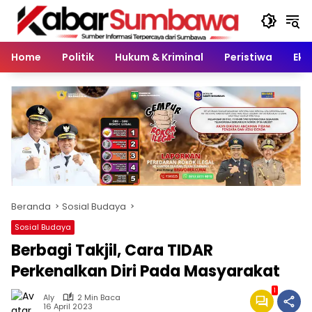
Langsung
ke
konten
Home
Politik
Hukum & Kriminal
Peristiwa
Eko
Beranda
Sosial Budaya
Sosial Budaya
Berbagi Takjil, Cara TIDAR
Perkenalkan Diri Pada Masyarakat
1
Aly
2 Min Baca
16 April 2023