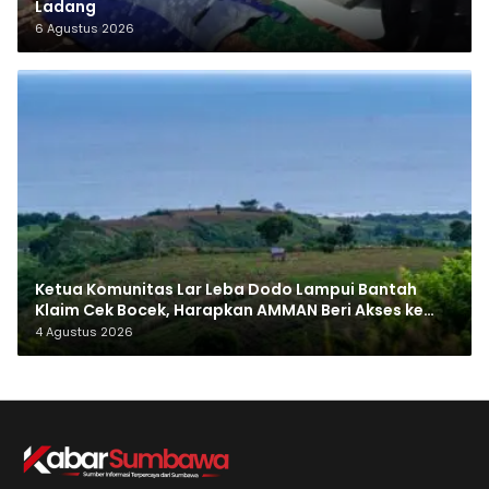
Ladang
6 Agustus 2026
Ketua Komunitas Lar Leba Dodo Lampui Bantah
Klaim Cek Bocek, Harapkan AMMAN Beri Akses ke
Makam Leluhur
4 Agustus 2026