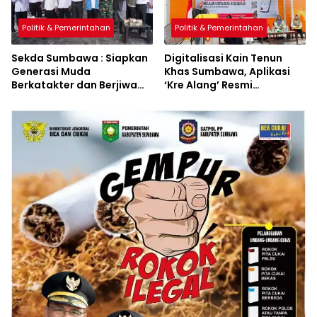
Politik & Pemerintahan
Politik & Pemerintahan
Sekda Sumbawa : Siapkan
Digitalisasi Kain Tenun
Generasi Muda
Khas Sumbawa, Aplikasi
Berkatakter dan Berjiwa
‘Kre Alang’ Resmi
Pacasila
Diluncurkan