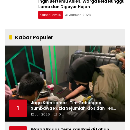
Ingin Bertemu Anies, Warga Rela Nunggu
Lama dan Diguyur Hujan
Kabar Pemilu
31 Januari 2023
Kabar Populer
Jaga Kamtibmas, Tim Gabungan
1
Sumbawa Razia Sejumlah Kios dan Tes
Urine di Tempat Hiburan
12 Juli 2026
0
Warga Badas Temukan Bayi di Lahan