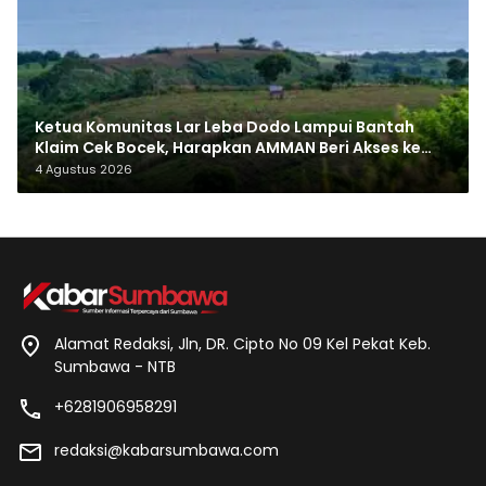
Ketua Komunitas Lar Leba Dodo Lampui Bantah
Klaim Cek Bocek, Harapkan AMMAN Beri Akses ke
Makam Leluhur
4 Agustus 2026
Alamat Redaksi, Jln, DR. Cipto No 09 Kel Pekat Keb.
Sumbawa - NTB
+6281906958291
redaksi@kabarsumbawa.com