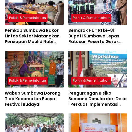
Politik & Pemerintahan
Politik & Pemerintahan
Pemkab Sumbawa Rakor
Semarak HUT RI ke-81:
Lintas Sektor Matangkan
Bupati Sumbawa Lepas
Persiapan Maulid Nabi
Ratusan Peserta Gerak
1448 H
Jalan Tepat Waktu Tingkat
SD/MI
Politik & Pemerintahan
Politik & Pemerintahan
Wabup Sumbawa Dorong
Pengurangan Risiko
Tiap Kecamatan Punya
Bencana Dimulai dari Desa
Festival Budaya
: Perkuat Implementasi
Sumbawa Hijau Lestari