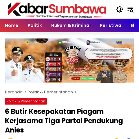
Langsung
ke
konten
Home
Politik
Hukum & Kriminal
Peristiwa
Eko
Beranda
Politik & Pemerintahan
Politik & Pemerintahan
6 Butir Kesepakatan Piagam
Kerjasama Tiga Partai Pendukung
Anies