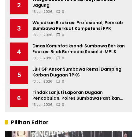
2
Jagung
13 Juli 2026
0
Wujudkan Birokrasi Profesional, Pemkab
3
Sumbawa Perkuat Kompetensi PPK
13 Juli 2026
0
Dinas Kominfotiksandi Sumbawa Berikan
4
Edukasi Bijak Bermedia Sosial di MPLS
13 Juli 2026
0
LBH GP Ansor Sumbawa Remsi Dampingi
5
Korban Dugaan TPKS
13 Juli 2026
0
Tindak Lanjuti Laporan Dugaan
6
Pencabulan, Polres Sumbawa Pastikan
Proses Penyelidikan Berjalan Maksimal
13 Juli 2026
0
Pilihan Editor