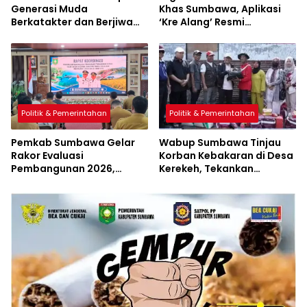
Generasi Muda
Khas Sumbawa, Aplikasi
Berkatakter dan Berjiwa
‘Kre Alang’ Resmi
Pacasila
Diluncurkan
Politik & Pemerintahan
Politik & Pemerintahan
Pemkab Sumbawa Gelar
Wabup Sumbawa Tinjau
Rakor Evaluasi
Korban Kebakaran di Desa
Pembangunan 2026,
Kerekeh, Tekankan
Empat Inovasi Proyek
Langkah Preventif
Perubahan Resmi
Diluncurkan