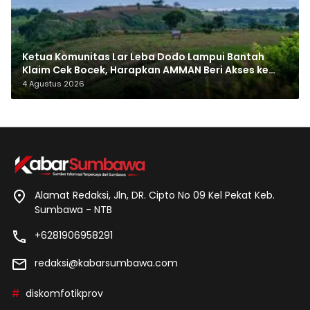
Ketua Komunitas Lar Leba Dodo Lampui Bantah
Klaim Cek Bocek, Harapkan AMMAN Beri Akses ke
Makam Leluhur
4 Agustus 2026
Alamat Redaksi, Jln, DR. Cipto No 09 Kel Pekat Keb.
Sumbawa - NTB
+6281906958291
redaksi@kabarsumbawa.com
diskomfotikprov