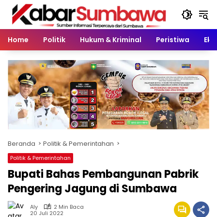
Langsung
ke
konten
Home
Politik
Hukum & Kriminal
Peristiwa
Eko
Beranda
Politik & Pemerintahan
Politik & Pemerintahan
Bupati Bahas Pembangunan Pabrik
Pengering Jagung di Sumbawa
Aly
2 Min Baca
20 Juli 2022