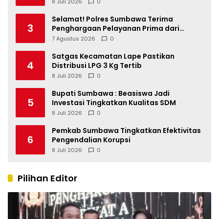
Dua
8 Juli 2026
0
Selamat! Polres Sumbawa Terima
3
Penghargaan Pelayanan Prima dari
Kapolri
7 Agustus 2026
0
Satgas Kecamatan Lape Pastikan
4
Distribusi LPG 3 Kg Tertib
8 Juli 2026
0
Bupati Sumbawa : Beasiswa Jadi
5
Investasi Tingkatkan Kualitas SDM
8 Juli 2026
0
Pemkab Sumbawa Tingkatkan Efektivitas
6
Pengendalian Korupsi
8 Juli 2026
0
Pilihan Editor