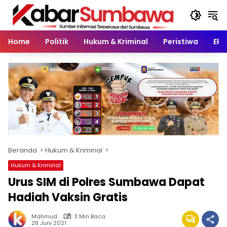
Langsung
ke
konten
Home
Politik
Hukum & Kriminal
Peristiwa
Eko
Beranda
Hukum & Kriminal
Hukum & Kriminal
Urus SIM di Polres Sumbawa Dapat
Hadiah Vaksin Gratis
Mahmud
3 Min Baca
28 Juni 2021