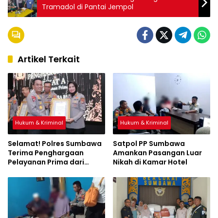
Tramadol di Pantai Jempol
Artikel Terkait
Hukum & Kriminal
Hukum & Kriminal
Selamat! Polres Sumbawa
Satpol PP Sumbawa
Terima Penghargaan
Amankan Pasangan Luar
Pelayanan Prima dari
Nikah di Kamar Hotel
Kapolri