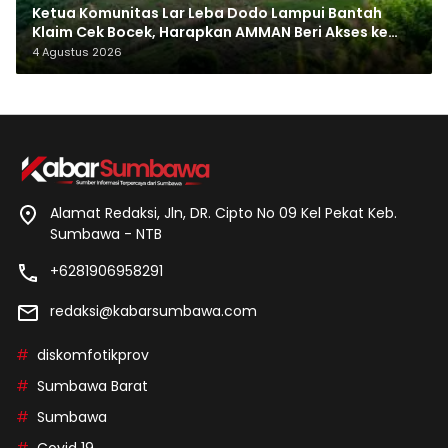
Ketua Komunitas Lar Leba Dodo Lampui Bantah
Klaim Cek Bocek, Harapkan AMMAN Beri Akses ke
Makam Leluhur
4 Agustus 2026
Alamat Redaksi, Jln, DR. Cipto No 09 Kel Pekat Keb.
Sumbawa - NTB
+6281906958291
redaksi@kabarsumbawa.com
diskomfotikprov
Sumbawa Barat
Sumbawa
Covid 19