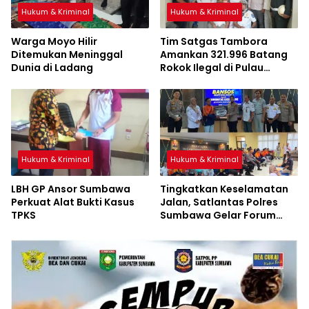
Hukum & Kriminal
Hukum & Kriminal
Warga Moyo Hilir
Tim Satgas Tambora
Ditemukan Meninggal
Amankan 321.996 Batang
Dunia di Ladang
Rokok Ilegal di Pulau
Sumbawa
Hukum & Kriminal
Hukum & Kriminal
LBH GP Ansor Sumbawa
Tingkatkan Keselamatan
Perkuat Alat Bukti Kasus
Jalan, Satlantas Polres
TPKS
Sumbawa Gelar Forum
LLAJ, Pelatihan PPGD, dan
Bagikan Bansos