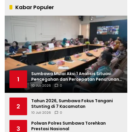
Kabar Populer
Sumbawa Mulai Aksi 1 Analisis Situasi
1
Pencegahan dan Percepatan Penurunan
Stunting Tahun 2026
10 Juli 2026
0
Tahun 2026, Sumbawa Fokus Tangani
2
Stunting di 7 Kacamatan
10 Juli 2026
0
Polwan Polres Sumbawa Torehkan
3
Prestasi Nasional