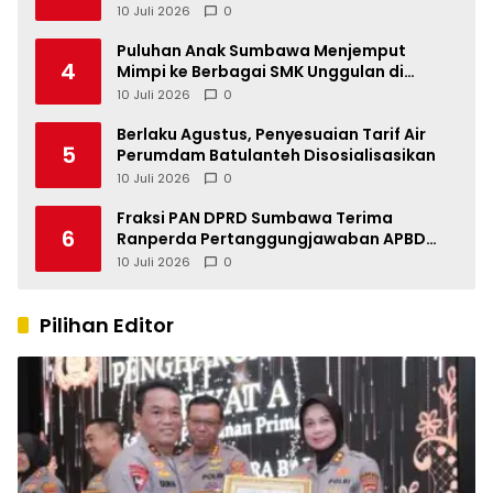
10 Juli 2026
0
Puluhan Anak Sumbawa Menjemput
4
Mimpi ke Berbagai SMK Unggulan di
Indonesia
10 Juli 2026
0
Berlaku Agustus, Penyesuaian Tarif Air
5
Perumdam Batulanteh Disosialisasikan
10 Juli 2026
0
Fraksi PAN DPRD Sumbawa Terima
6
Ranperda Pertanggungjawaban APBD
2025, Soroti SILPA Rp201,68 Miliar dan
10 Juli 2026
0
Kinerja OPD
Pilihan Editor