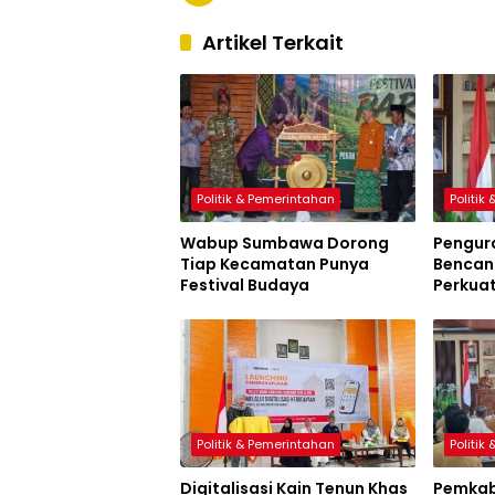
Artikel Terkait
Politik & Pemerintahan
Politik
Wabup Sumbawa Dorong
Pengur
Tiap Kecamatan Punya
Bencana
Festival Budaya
Perkua
Sumbaw
Politik & Pemerintahan
Politik
Digitalisasi Kain Tenun Khas
Pemkab