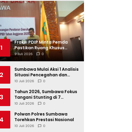
Fraksi PDIP Minta Pemda
1
Pastikan Ruang Khusus
Produk UMKM Lokal di Ritel
9 Juli 2026
0
Modern
Sumbawa Mulai Aksi 1 Analisis
2
Situasi Pencegahan dan
Percepatan Penurunan
10 Juli 2026
0
Stunting Tahun 2026
Tahun 2026, Sumbawa Fokus
3
Tangani Stunting di 7
Kacamatan
10 Juli 2026
0
Polwan Polres Sumbawa
4
Torehkan Prestasi Nasional
10 Juli 2026
0