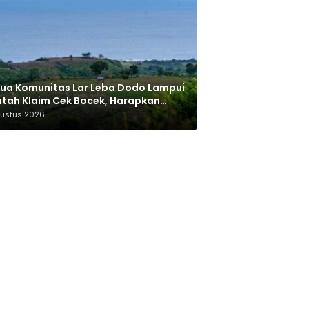
ua Komunitas Lar Leba Dodo Lampui
tah Klaim Cek Bocek, Harapkan
AN Beri Akses ke Makam Leluhur
gustus 2026