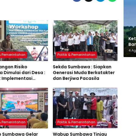
Ket
Ban
AMM
4 A
 & Pemerintahan
Politik & Pemerintahan
angan Risiko
Sekda Sumbawa : Siapkan
 Dimulai dari Desa :
Generasi Muda Berkatakter
t Implementasi
dan Berjiwa Pacasila
a Hijau Lestari
 & Pemerintahan
Politik & Pemerintahan
 Sumbawa Gelar
Wabup Sumbawa Tinjau