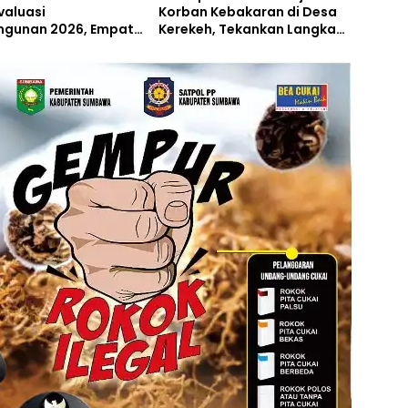
valuasi
Korban Kebakaran di Desa
gunan 2026, Empat
Kerekeh, Tekankan Langkah
 Proyek Perubahan
Preventif
iluncurkan