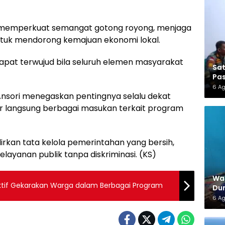
memperkuat semangat gotong royong, menjaga
tuk mendorong kemajuan ekonomi lokal.
apat terwujud bila seluruh elemen masyarakat
Sa
Pas
6 A
nsori menegaskan pentingnya selalu dekat
langsung berbagai masukan terkait program
kan tata kelola pemerintahan yang bersih,
layanan publik tanpa diskriminasi. (KS)
War
ktif Gekarakan Warga dalam Berbagai Program
Dun
6 A