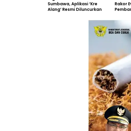
Sumbawa, Aplikasi ‘Kre
Rakor E
Alang’ Resmi Diluncurkan
Pemban
Inovasi
Resmi D