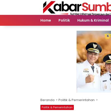
Langsung
ke
konten
Home
Politik
Hukum & Kriminal
Beranda
Politik & Pemerintahan
Politik & Pemerintahan