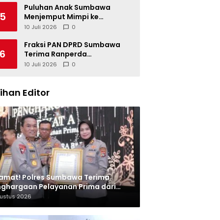
Puluhan Anak Sumbawa
5
Menjemput Mimpi ke
Berbagai SMK Unggulan di
10 Juli 2026
0
Indonesia
Fraksi PAN DPRD Sumbawa
6
Terima Ranperda
Pertanggungjawaban APBD
10 Juli 2026
0
2025, Soroti SILPA Rp201,68
Miliar dan Kinerja OPD
lihan Editor
amat! Polres Sumbawa Terima
ghargaan Pelayanan Prima dari
olri
gustus 2026