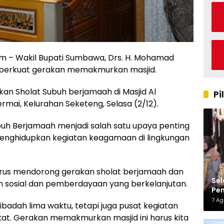
 – Wakil Bupati Sumbawa, Drs. H. Mohamad
mperkuat gerakan memakmurkan masjid.
kan Sholat Subuh berjamaah di Masjid Al
Pi
mai, Kelurahan Seketeng, Selasa (2/12).
uh Berjamaah menjadi salah satu upaya penting
nghidupkan kegiatan keagamaan di lingkungan
erus mendorong gerakan sholat berjamaah dan
Sel
 sosial dan pemberdayaan yang berkelanjutan.
Pen
Kap
7 A
ibadah lima waktu, tetapi juga pusat kegiatan
t. Gerakan memakmurkan masjid ini harus kita