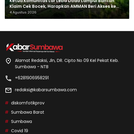
Ketua Komunitas Lar Leba Dodo Lampui Bantah
Klaim Cek Bocek, Harapkan AMMAN Beri Akses ke
Makam Leluhur
4 Agustus 2026
Alamat Redaksi, Jln, DR. Cipto No 09 Kel Pekat Keb.
Sumbawa - NTB
+6281906958291
redaksi@kabarsumbawa.com
diskomfotikprov
Sumbawa Barat
Sumbawa
Covid 19