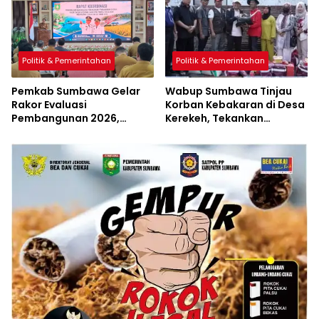
Politik & Pemerintahan
Politik & Pemerintahan
Pemkab Sumbawa Gelar
Wabup Sumbawa Tinjau
Rakor Evaluasi
Korban Kebakaran di Desa
Pembangunan 2026,
Kerekeh, Tekankan
Empat Inovasi Proyek
Langkah Preventif
Perubahan Resmi
Diluncurkan