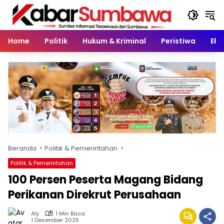
Langsung
ke
konten
Home
Politik
Hukum & Kriminal
Peristiwa
Eko
Beranda
Politik & Pemerintahan
Politik & Pemerintahan
100 Persen Peserta Magang Bidang
Perikanan Direkrut Perusahaan
Aly
1 Min Baca
1 Desember 2025