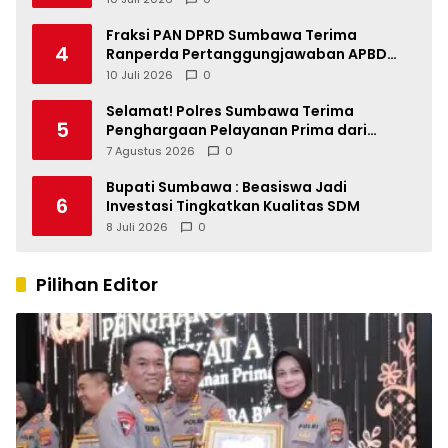
Fraksi PAN DPRD Sumbawa Terima
4
Ranperda Pertanggungjawaban APBD
2025, Soroti SILPA Rp201,68 Miliar dan
10 Juli 2026
0
Kinerja OPD
Selamat! Polres Sumbawa Terima
5
Penghargaan Pelayanan Prima dari
Kapolri
7 Agustus 2026
0
Bupati Sumbawa : Beasiswa Jadi
6
Investasi Tingkatkan Kualitas SDM
8 Juli 2026
0
Pilihan Editor