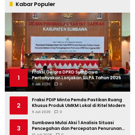
Kabar Populer
Fraksi Gelora DPRD Sumbawa
1
Pertanyakan Lonjakan SILPA Tahun 2025
9 Juli 2026
0
Fraksi PDIP Minta Pemda Pastikan Ruang
2
Khusus Produk UMKM Lokal di Ritel Modern
9 Juli 2026
0
Sumbawa Mulai Aksi 1 Analisis Situasi
3
Pencegahan dan Percepatan Penurunan
Stunting Tahun 2026
10 Juli 2026
0