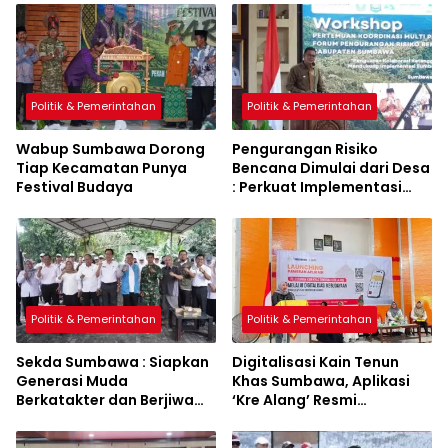
Politik & Pemerintahan
Politik & Pemerintahan
Wabup Sumbawa Dorong
Pengurangan Risiko
Tiap Kecamatan Punya
Bencana Dimulai dari Desa
Festival Budaya
: Perkuat Implementasi
Sumbawa Hijau Lestari
Politik & Pemerintahan
Politik & Pemerintahan
Sekda Sumbawa : Siapkan
Digitalisasi Kain Tenun
Generasi Muda
Khas Sumbawa, Aplikasi
Berkatakter dan Berjiwa
‘Kre Alang’ Resmi
Pacasila
Diluncurkan