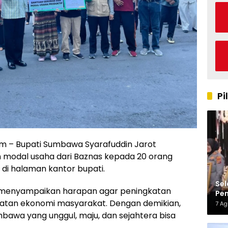
Pi
 – Bupati Sumbawa Syarafuddin Jarot
modal usaha dari Baznas kepada 20 orang
 di halaman kantor bupati.
Sel
 menyampaikan harapan agar peningkatan
Pen
atan ekonomi masyarakat. Dengan demikian,
Kap
7 A
bawa yang unggul, maju, dan sejahtera bisa