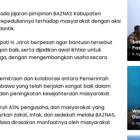
pada jajaran pimpinan BAZNAS Kabupaten
epeduliannya terhadap masyarakat dengan aksi
antik.
Sa
ati H. Jarot berpesan agar bantuan tersebut
Pas
 baik, serta dijadikan awal ikhtiar untuk
6 A
arga, dengan mengembangkan usaha secara
 kemitraan dan kolaborasi antara Pemerintah
awa yang telah berjalan sangat baik dalam
 dan peningkatan kesejahteraan masyarakat.
uruh ASN, pengusaha, dan masyarakat yang
War
kan zakat, infak, dan sedekah melalui BAZNAS,
Dun
bisa dirasakan manfaatnya oleh masyarakat
6 A