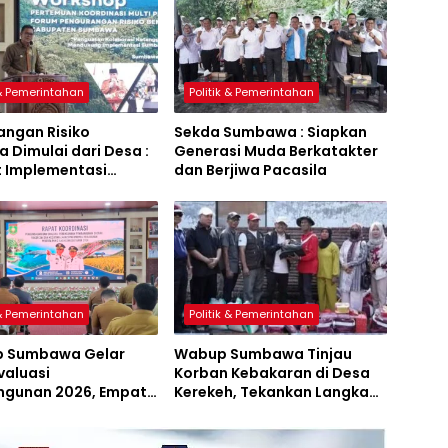
 & Pemerintahan
Politik & Pemerintahan
angan Risiko
Sekda Sumbawa : Siapkan
 Dimulai dari Desa :
Generasi Muda Berkatakter
t Implementasi
dan Berjiwa Pacasila
a Hijau Lestari
 & Pemerintahan
Politik & Pemerintahan
 Sumbawa Gelar
Wabup Sumbawa Tinjau
valuasi
Korban Kebakaran di Desa
gunan 2026, Empat
Kerekeh, Tekankan Langkah
 Proyek Perubahan
Preventif
iluncurkan