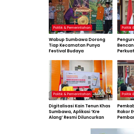
Politik & Pemerintahan
Politik
Wabup Sumbawa Dorong
Pengur
Tiap Kecamatan Punya
Bencana
Festival Budaya
Perkua
Sumbaw
Politik & Pemerintahan
Politik
Digitalisasi Kain Tenun Khas
Pemkab
Sumbawa, Aplikasi ‘Kre
Rakor E
Alang’ Resmi Diluncurkan
Pemban
Inovasi
Resmi D