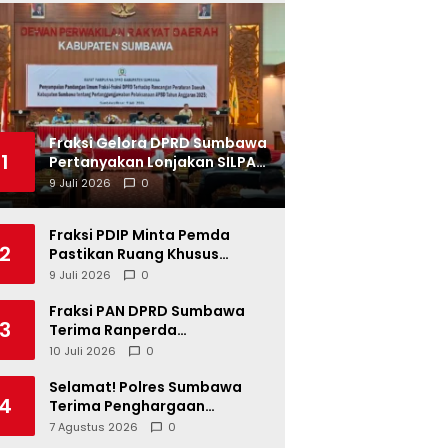
Fraksi Gelora DPRD Sumbawa
1
Pertanyakan Lonjakan SILPA
Tahun 2025
9 Juli 2026
0
Fraksi PDIP Minta Pemda
2
Pastikan Ruang Khusus
Produk UMKM Lokal di Ritel
9 Juli 2026
0
Modern
Fraksi PAN DPRD Sumbawa
3
Terima Ranperda
Pertanggungjawaban APBD
10 Juli 2026
0
2025, Soroti SILPA Rp201,68
Miliar dan Kinerja OPD
Selamat! Polres Sumbawa
4
Terima Penghargaan
Pelayanan Prima dari Kapolri
7 Agustus 2026
0