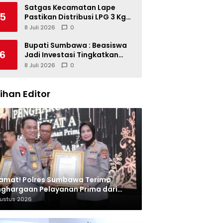
Satgas Kecamatan Lape
5
Pastikan Distribusi LPG 3 Kg
Tertib
8 Juli 2026
0
Bupati Sumbawa : Beasiswa
6
Jadi Investasi Tingkatkan
Kualitas SDM
8 Juli 2026
0
lihan Editor
amat! Polres Sumbawa Terima
ghargaan Pelayanan Prima dari
olri
gustus 2026