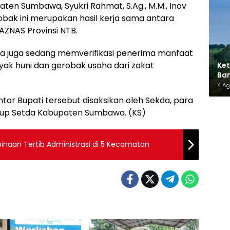
ten Sumbawa, Syukri Rahmat, S.Ag., M.M., Inov
ak ini merupakan hasil kerja sama antara
NAS Provinsi NTB.
a juga sedang memverifikasi penerima manfaat
ak huni dan gerobak usaha dari zakat
Ket
Ban
AMM
4 A
or Bupati tersebut disaksikan oleh Sekda, para
kup Setda Kabupaten Sumbawa. (KS)
aan Tertib Administrasi di 5 Kecamatan