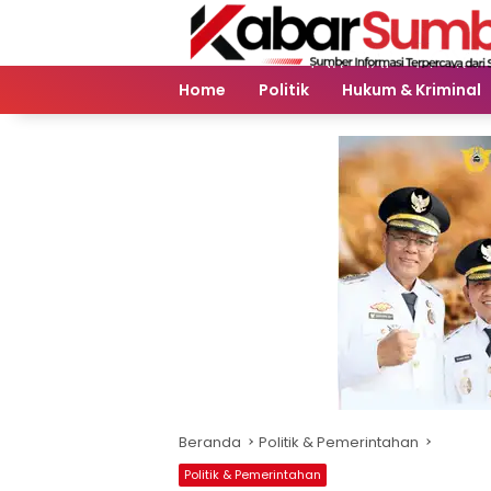
Langsung
ke
konten
Home
Politik
Hukum & Kriminal
Beranda
Politik & Pemerintahan
Politik & Pemerintahan