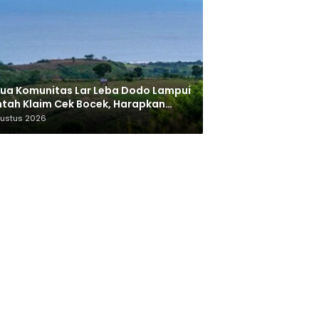
ua Komunitas Lar Leba Dodo Lampui
tah Klaim Cek Bocek, Harapkan
AN Beri Akses ke Makam Leluhur
gustus 2026