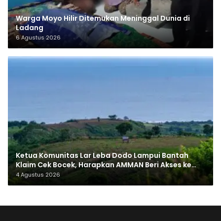
Warga Moyo Hilir Ditemukan Meninggal Dunia di
Ladang
6 Agustus 2026
Ketua Komunitas Lar Leba Dodo Lampui Bantah
Klaim Cek Bocek, Harapkan AMMAN Beri Akses ke
Makam Leluhur
4 Agustus 2026