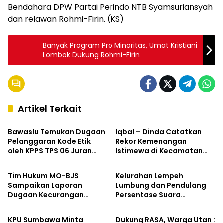
Bendahara DPW Partai Perindo NTB Syamsuriansyah
dan relawan Rohmi-Firin. (KS)
Banyak Program Pro Minoritas, Umat Kristiani
Lombok Dukung Rohmi-Firin
Artikel Terkait
Hukum & Kriminal
Kabar Pilkada
Bawaslu Temukan Dugaan
Iqbal – Dinda Catatkan
Pelanggaran Kode Etik
Rekor Kemenangan
oleh KPPS TPS 06 Juran
Istimewa di Kecamatan
Kabar Pilkada
Kabar Pilkada
Alas
Labangka
Tim Hukum MO-BJS
Kelurahan Lempeh
Sampaikan Laporan
Lumbung dan Pendulang
Dugaan Kecurangan
Persentase Suara
Kabar Pilkada
Kabar Pilkada
Pemilihan Bupati
Tertinggi Iqbal – Dinda di
Sumbawa ke Bawaslu
Kecamatan Sumbawa
KPU Sumbawa Minta
Dukung RASA, Warga Utan :