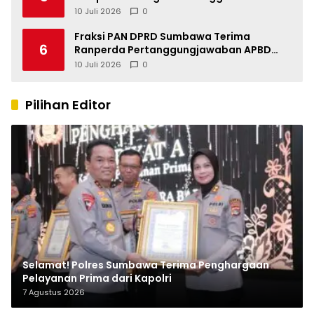
Indonesia
10 Juli 2026
0
Fraksi PAN DPRD Sumbawa Terima
6
Ranperda Pertanggungjawaban APBD
2025, Soroti SILPA Rp201,68 Miliar dan
10 Juli 2026
0
Kinerja OPD
Pilihan Editor
Selamat! Polres Sumbawa Terima Penghargaan
Pelayanan Prima dari Kapolri
7 Agustus 2026