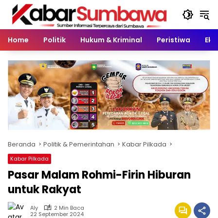
Langsung
ke
konten
Home
Politik
Hukum & Kriminal
Peristiwa
Eko
Beranda
Politik & Pemerintahan
Kabar Pilkada
Kabar Pilkada
Pasar Malam Rohmi-Firin Hiburan
untuk Rakyat
Aly
2 Min Baca
22 September 2024