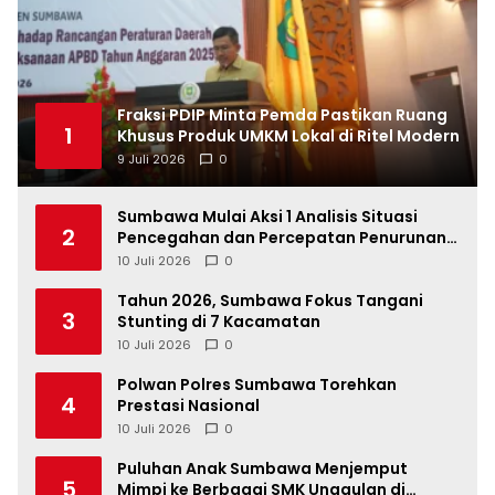
Fraksi PDIP Minta Pemda Pastikan Ruang
1
Khusus Produk UMKM Lokal di Ritel Modern
9 Juli 2026
0
Sumbawa Mulai Aksi 1 Analisis Situasi
2
Pencegahan dan Percepatan Penurunan
Stunting Tahun 2026
10 Juli 2026
0
Tahun 2026, Sumbawa Fokus Tangani
3
Stunting di 7 Kacamatan
10 Juli 2026
0
Polwan Polres Sumbawa Torehkan
4
Prestasi Nasional
10 Juli 2026
0
Puluhan Anak Sumbawa Menjemput
5
Mimpi ke Berbagai SMK Unggulan di