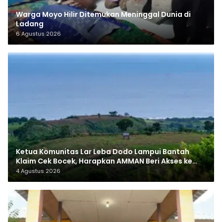
Warga Moyo Hilir Ditemukan Meninggal Dunia di
Ladang
6 Agustus 2026
Ketua Komunitas Lar Leba Dodo Lampui Bantah
Klaim Cek Bocek, Harapkan AMMAN Beri Akses ke
Makam Leluhur
4 Agustus 2026