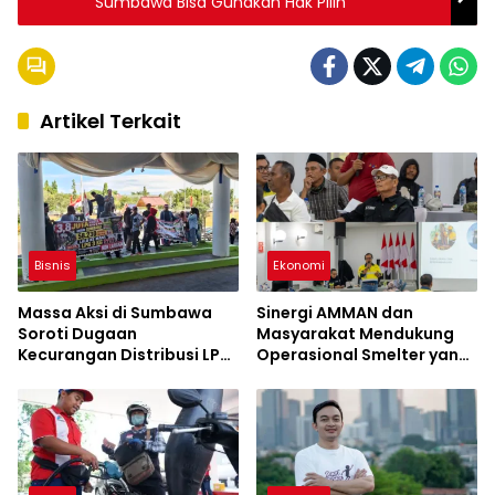
Sumbawa Bisa Gunakan Hak Pilih
Artikel Terkait
Bisnis
Ekonomi
Massa Aksi di Sumbawa
Sinergi AMMAN dan
Soroti Dugaan
Masyarakat Mendukung
Kecurangan Distribusi LPG
Operasional Smelter yang
3 Kg Hingga Pangkalan
Aman dan Berkelanjutan
Fiktif