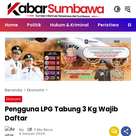
Langsung
ke
konten
Home
Politik
Hukum & Kriminal
Peristiwa
Eko
Beranda
Ekonomi
Ekonomi
Pengguna LPG Tabung 3 Kg Wajib
Daftar
Aly
3 Min Baca
4 Januari 2024