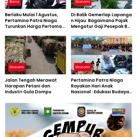
Bisnis
Ekonomi
Berlaku Mulai 1 Agustus,
Di Balik Gemerlap Lapanga
Pertamina Patra Niaga
n Hijau: Bagaimana Pajak
Turunkan Harga Pertamax
Mengatur Gaji Pesepak Bol
Series
a di Indonesia?
Ekonomi
Ekonomi
Jalan Tengah Merawat
Pertamina Patra Niaga
Harapan Petani dan
Rayakan Hari Anak
Industri Gula Dompu
Nasional : Edukasi Budaya
dan Aksi Pelestarian
Lingkungan