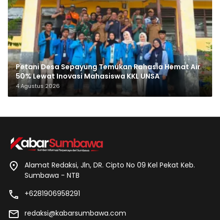
Petani Desa Sepayung Temukan Rahasia Hemat Air
50% Lewat Inovasi Mahasiswa KKL UNSA
4 Agustus 2026
Alamat Redaksi, Jln, DR. Cipto No 09 Kel Pekat Keb.
Sumbawa - NTB
+6281906958291
redaksi@kabarsumbawa.com