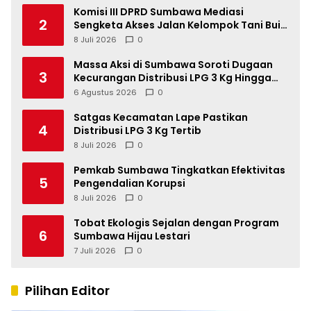
Komisi III DPRD Sumbawa Mediasi
2
Sengketa Akses Jalan Kelompok Tani Buin
Dua
8 Juli 2026
0
Massa Aksi di Sumbawa Soroti Dugaan
3
Kecurangan Distribusi LPG 3 Kg Hingga
Pangkalan Fiktif
6 Agustus 2026
0
Satgas Kecamatan Lape Pastikan
4
Distribusi LPG 3 Kg Tertib
8 Juli 2026
0
Pemkab Sumbawa Tingkatkan Efektivitas
5
Pengendalian Korupsi
8 Juli 2026
0
Tobat Ekologis Sejalan dengan Program
6
Sumbawa Hijau Lestari
7 Juli 2026
0
Pilihan Editor