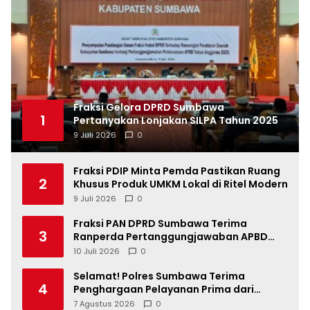
Fraksi Gelora DPRD Sumbawa
1
Pertanyakan Lonjakan SILPA Tahun 2025
9 Juli 2026
0
Fraksi PDIP Minta Pemda Pastikan Ruang
2
Khusus Produk UMKM Lokal di Ritel Modern
9 Juli 2026
0
Fraksi PAN DPRD Sumbawa Terima
3
Ranperda Pertanggungjawaban APBD
2025, Soroti SILPA Rp201,68 Miliar dan
10 Juli 2026
0
Kinerja OPD
Selamat! Polres Sumbawa Terima
4
Penghargaan Pelayanan Prima dari
Kapolri
7 Agustus 2026
0