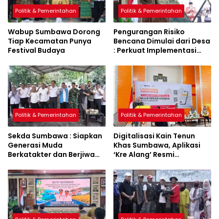
Politik & Pemerintahan
Politik & Pemerintahan
Wabup Sumbawa Dorong
Pengurangan Risiko
Tiap Kecamatan Punya
Bencana Dimulai dari Desa
Festival Budaya
: Perkuat Implementasi
Sumbawa Hijau Lestari
Politik & Pemerintahan
Politik & Pemerintahan
Sekda Sumbawa : Siapkan
Digitalisasi Kain Tenun
Generasi Muda
Khas Sumbawa, Aplikasi
Berkatakter dan Berjiwa
‘Kre Alang’ Resmi
Pacasila
Diluncurkan