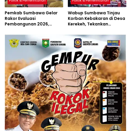
Politik & Pemerintahan
Politik & Pemerintahan
Pemkab Sumbawa Gelar
Wabup Sumbawa Tinjau
Rakor Evaluasi
Korban Kebakaran di Desa
Pembangunan 2026,
Kerekeh, Tekankan
Empat Inovasi Proyek
Langkah Preventif
Perubahan Resmi
Diluncurkan