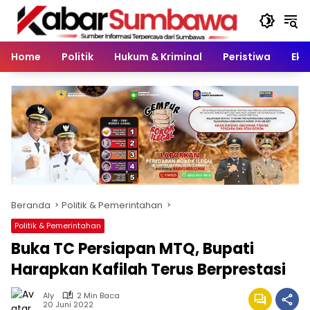
Langsung
ke
konten
Home
Politik
Hukum & Kriminal
Peristiwa
Eko
Beranda
Politik & Pemerintahan
Politik & Pemerintahan
Buka TC Persiapan MTQ, Bupati
Harapkan Kafilah Terus Berprestasi
Aly
2 Min Baca
20 Juni 2022