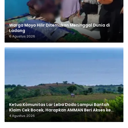
Warga Moyo Hilir Ditemukan Meninggal Dunia di
Ladang
6 Agustus 2026
Ketua Komunitas Lar Leba Dodo Lampui Bantah
Klaim Cek Bocek, Harapkan AMMAN Beri Akses ke
Makam Leluhur
4 Agustus 2026