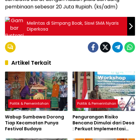
pembinaan sebesar 20 Juta Rupiah. (ks/adm)
Melintas di Simpang Boak, Siswi SMA Nyaris
Diperkosa
Artikel Terkait
Politik & Pemerintahan
Politik & Pemerintahan
Wabup Sumbawa Dorong
Pengurangan Risiko
Tiap Kecamatan Punya
Bencana Dimulai dari Desa
Festival Budaya
: Perkuat Implementasi
Sumbawa Hijau Lestari