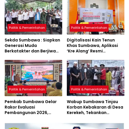
Politik & Pemerintahan
Politik & Pemerintahan
Sekda Sumbawa : Siapkan
Digitalisasi Kain Tenun
Generasi Muda
Khas Sumbawa, Aplikasi
Berkatakter dan Berjiwa
‘Kre Alang’ Resmi
Pacasila
Diluncurkan
Politik & Pemerintahan
Politik & Pemerintahan
Pemkab Sumbawa Gelar
Wabup Sumbawa Tinjau
Rakor Evaluasi
Korban Kebakaran di Desa
Pembangunan 2026,
Kerekeh, Tekankan
Empat Inovasi Proyek
Langkah Preventif
Perubahan Resmi
Diluncurkan