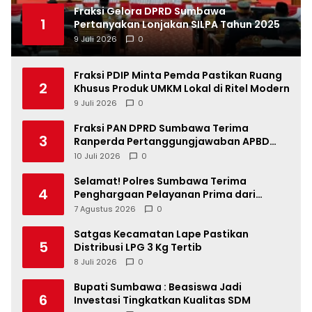
Fraksi Gelora DPRD Sumbawa
1
Pertanyakan Lonjakan SILPA Tahun 2025
9 Juli 2026
0
Fraksi PDIP Minta Pemda Pastikan Ruang
2
Khusus Produk UMKM Lokal di Ritel Modern
9 Juli 2026
0
Fraksi PAN DPRD Sumbawa Terima
3
Ranperda Pertanggungjawaban APBD
2025, Soroti SILPA Rp201,68 Miliar dan
10 Juli 2026
0
Kinerja OPD
Selamat! Polres Sumbawa Terima
4
Penghargaan Pelayanan Prima dari
Kapolri
7 Agustus 2026
0
Satgas Kecamatan Lape Pastikan
5
Distribusi LPG 3 Kg Tertib
8 Juli 2026
0
Bupati Sumbawa : Beasiswa Jadi
6
Investasi Tingkatkan Kualitas SDM