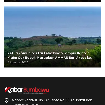
Ketua Komunitas Lar Leba Dodo Lampui Bantah
Klaim Cek Bocek, Harapkan AMMAN Beri Akses ke
Makam Leluhur
4 Agustus 2026
Alamat Redaksi, Jln, DR. Cipto No 09 Kel Pekat Keb.
Sumbawa - NTB