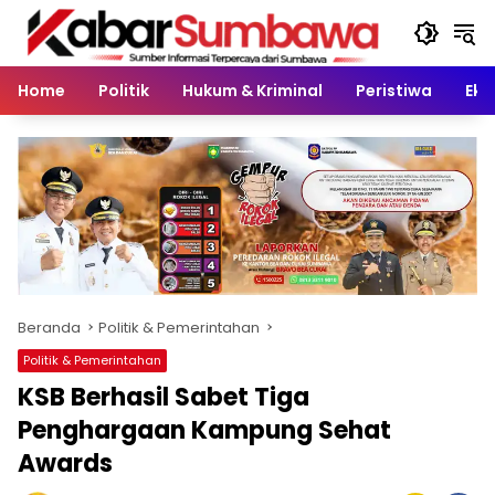
Langsung
ke
konten
Home
Politik
Hukum & Kriminal
Peristiwa
Eko
Beranda
Politik & Pemerintahan
Politik & Pemerintahan
KSB Berhasil Sabet Tiga
Penghargaan Kampung Sehat
Awards