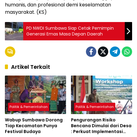
humanis, dan profesional demi keselamatan
masyarakat. (KS)
PD NWDI Sumbawa Siap Cetak Pemimpin
Generasi Emas Masa Depan Daerah
Artikel Terkait
Politik & Pemerintahan
Politik & Pemerintahan
Wabup Sumbawa Dorong
Pengurangan Risiko
Tiap Kecamatan Punya
Bencana Dimulai dari Desa
Festival Budaya
: Perkuat Implementasi