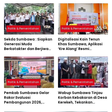
Sumbawa Hijau Lestari
Politik & Pemerintahan
Politik & Pemerintahan
Sekda Sumbawa : Siapkan
Digitalisasi Kain Tenun
Generasi Muda
Khas Sumbawa, Aplikasi
Berkatakter dan Berjiwa
‘Kre Alang’ Resmi
Pacasila
Diluncurkan
Politik & Pemerintahan
Politik & Pemerintahan
Pemkab Sumbawa Gelar
Wabup Sumbawa Tinjau
Rakor Evaluasi
Korban Kebakaran di Desa
Pembangunan 2026,
Kerekeh, Tekankan
Empat Inovasi Proyek
Langkah Preventif
Perubahan Resmi