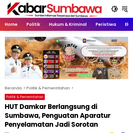
Langsung
ke
konten
Home
Politik
Hukum & Kriminal
Peristiwa
Eko
Beranda
Politik & Pemerintahan
Politik & Pemerintahan
HUT Damkar Berlangsung di
Sumbawa, Penguatan Aparatur
Penyelamatan Jadi Sorotan