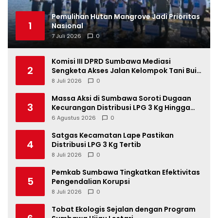
Pemulihan Hutan Mangrove Jadi Prioritas
1
Nasional
7 Juli 2026
0
Komisi III DPRD Sumbawa Mediasi
2
Sengketa Akses Jalan Kelompok Tani Buin
Dua
8 Juli 2026
0
Massa Aksi di Sumbawa Soroti Dugaan
3
Kecurangan Distribusi LPG 3 Kg Hingga
Pangkalan Fiktif
6 Agustus 2026
0
Satgas Kecamatan Lape Pastikan
4
Distribusi LPG 3 Kg Tertib
8 Juli 2026
0
Pemkab Sumbawa Tingkatkan Efektivitas
5
Pengendalian Korupsi
8 Juli 2026
0
Tobat Ekologis Sejalan dengan Program