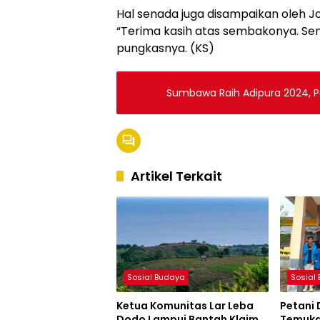
Hal senada juga disampaikan oleh 
“Terima kasih atas sembakonya. Semo
pungkasnya. (KS)
Sumbawa Raih Adipura 2024, P
Artikel Terkait
Sosial Budaya
Sosial
Ketua Komunitas Lar Leba
Petani
Dodo Lampui Bantah Klaim
Temuka