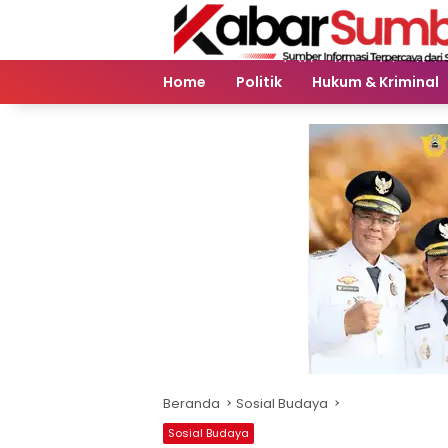
Langsung
ke
konten
Home
Politik
Hukum & Kriminal
Beranda
Sosial Budaya
Sosial Budaya