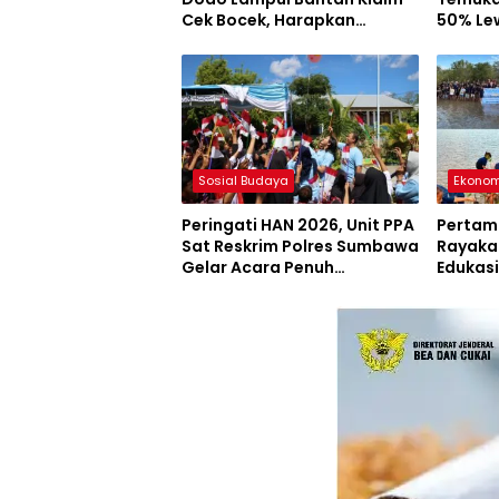
Cek Bocek, Harapkan
50% Le
AMMAN Beri Akses ke Makam
Mahasi
Leluhur
Sosial Budaya
Ekonom
Peringati HAN 2026, Unit PPA
Pertam
Sat Reskrim Polres Sumbawa
Rayakan
Gelar Acara Penuh
Edukasi
Keceriaan di SDN Jorok
Pelesta