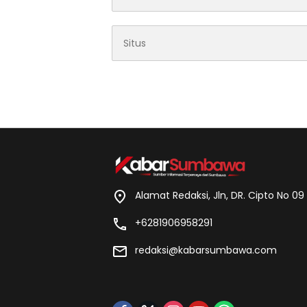
Alamat Redaksi, Jln, DR. Cipto No 0
+6281906958291
redaksi@kabarsumbawa.com