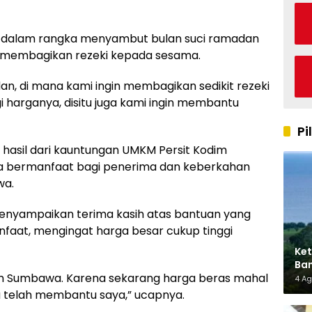
kan dalam rangka menyambut bulan suci ramadan
in membagikan rezeki kepada sesama.
an, di mana kami ingin membagikan sedikit rezeki
gi harganya, disitu juga kami ingin membantu
Pi
hasil dari kauntungan UMKM Persit Kodim
sa bermanfaat bagi penerima dan keberkahan
wa.
enyampaikan terima kasih atas bantuan yang
anfaat, mengingat harga besar cukup tinggi
Ket
Ban
dim Sumbawa. Karena sekarang harga beras mahal
AMM
4 A
a telah membantu saya,” ucapnya.