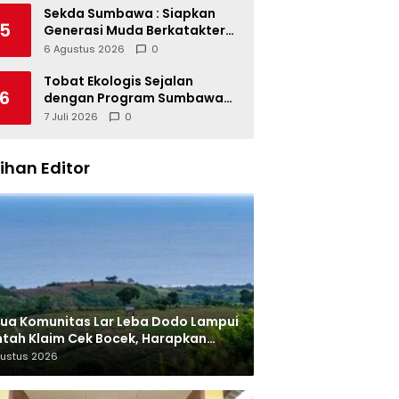
Sekda Sumbawa : Siapkan
5
Generasi Muda Berkatakter
dan Berjiwa Pacasila
6 Agustus 2026
0
Tobat Ekologis Sejalan
6
dengan Program Sumbawa
Hijau Lestari
7 Juli 2026
0
lihan Editor
ua Komunitas Lar Leba Dodo Lampui
tah Klaim Cek Bocek, Harapkan
AN Beri Akses ke Makam Leluhur
gustus 2026