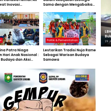
wat Inovasi
Sama dengan Mengabaikan
swa KKL UNSA
Kelestarian Lingkungan
LBH
Buk
i
Politik & Pemerintahan
29 J
ina Patra Niaga
Lestarikan Tradisi Nuja Rame
 Hari Anak Nasional :
Sebagai Warisan Budaya
 Budaya dan Aksi
Samawa
rian Lingkungan