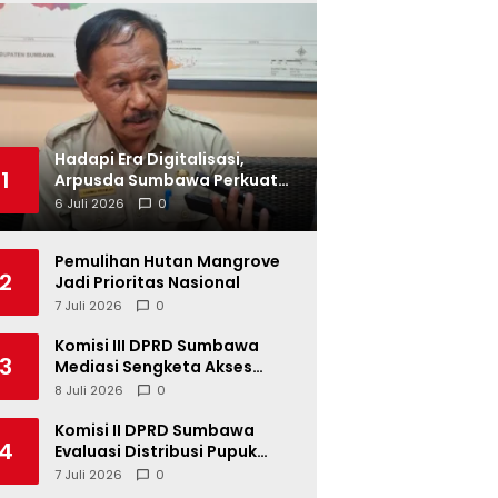
Hadapi Era Digitalisasi,
1
Arpusda Sumbawa Perkuat
Pelayanan
6 Juli 2026
0
Pemulihan Hutan Mangrove
2
Jadi Prioritas Nasional
7 Juli 2026
0
Komisi III DPRD Sumbawa
3
Mediasi Sengketa Akses
Jalan Kelompok Tani Buin Dua
8 Juli 2026
0
Komisi II DPRD Sumbawa
4
Evaluasi Distribusi Pupuk
Bersubsidi di Kecamatan
7 Juli 2026
0
Lape