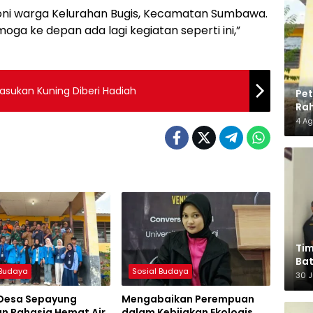
Joni warga Kelurahan Bugis, Kecamatan Sumbawa.
ga ke depan ada lagi kegiatan seperti ini,”
asukan Kuning Diberi Hadiah
Pe
Rah
Ma
4 A
Ti
Bat
 Budaya
Sosial Budaya
30 J
 Desa Sepayung
Mengabaikan Perempuan
n Rahasia Hemat Air
dalam Kebijakan Ekologis