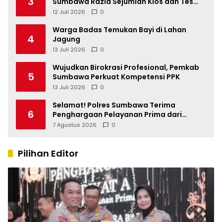
3
Sumbawa Razia Sejumlah Kios dan Tes
Urine di Tempat Hiburan
12 Juli 2026
0
Warga Badas Temukan Bayi di Lahan
4
Jagung
13 Juli 2026
0
Wujudkan Birokrasi Profesional, Pemkab
5
Sumbawa Perkuat Kompetensi PPK
13 Juli 2026
0
Selamat! Polres Sumbawa Terima
6
Penghargaan Pelayanan Prima dari
Kapolri
7 Agustus 2026
0
Pilihan Editor