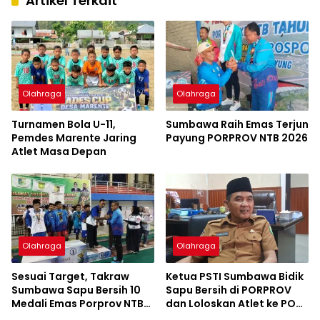
Artikel Terkait
Olahraga
Olahraga
Turnamen Bola U-11,
Sumbawa Raih Emas Terjun
Pemdes Marente Jaring
Payung PORPROV NTB 2026
Atlet Masa Depan
Olahraga
Olahraga
Sesuai Target, Takraw
Ketua PSTI Sumbawa Bidik
Sumbawa Sapu Bersih 10
Sapu Bersih di PORPROV
Medali Emas Porprov NTB
dan Loloskan Atlet ke PON
2026
2028