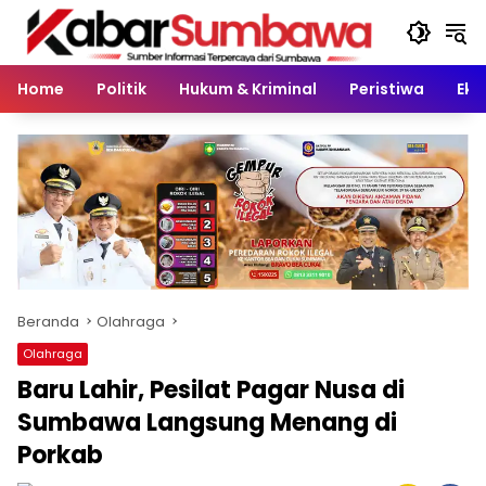
Langsung
ke
konten
Home
Politik
Hukum & Kriminal
Peristiwa
Eko
Beranda
Olahraga
Olahraga
Baru Lahir, Pesilat Pagar Nusa di
Sumbawa Langsung Menang di
Porkab