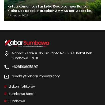
Ketua Komunitas Lar Leba Dodo Lampui Bantah
Klaim Cek Bocek, Harapkan AMMAN Beri Akses ke
Makam Leluhur
4 Agustus 2026
Alamat Redaksi, Jln, DR. Cipto No 09 Kel Pekat Keb.
Sumbawa - NTB
+6281906958291
redaksi@kabarsumbawa.com
diskomfotikprov
Sumbawa Barat
Sumbawa