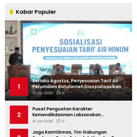
Kabar Populer
Berlaku Agustus, Penyesuaian Tarif Air
1
Perumdam Batulanteh Disosialisasikan
10 Juli 2026
0
Pusat Penguatan Karakter
2
Kemendikdasmen Laksanakan
Pendampingan MPLS Ramah di
10 Juli 2026
0
Kabupaten Sumbawa
Jaga Kamtibmas, Tim Gabungan