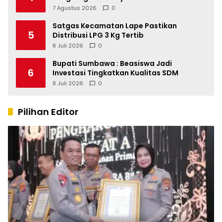
Kapolri
7 Agustus 2026
0
Satgas Kecamatan Lape Pastikan
5
Distribusi LPG 3 Kg Tertib
8 Juli 2026
0
Bupati Sumbawa : Beasiswa Jadi
6
Investasi Tingkatkan Kualitas SDM
8 Juli 2026
0
Pilihan Editor