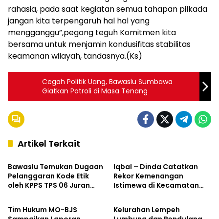
rahasia, pada saat kegiatan semua tahapan pilkada
jangan kita terpengaruh hal hal yang
mengganggu”,pegang teguh Komitmen kita
bersama untuk menjamin kondusifitas stabilitas
keamanan wilayah, tandasnya.(Ks)
Cegah Politik Uang, Bawaslu Sumbawa
Giatkan Patroli di Masa Tenang
Artikel Terkait
Hukum & Kriminal
Kabar Pilkada
Bawaslu Temukan Dugaan
Iqbal – Dinda Catatkan
Pelanggaran Kode Etik
Rekor Kemenangan
oleh KPPS TPS 06 Juran
Istimewa di Kecamatan
Kabar Pilkada
Kabar Pilkada
Alas
Labangka
Tim Hukum MO-BJS
Kelurahan Lempeh
Sampaikan Laporan
Lumbung dan Pendulang