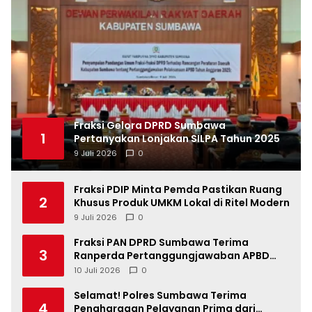
Fraksi Gelora DPRD Sumbawa
1
Pertanyakan Lonjakan SILPA Tahun 2025
9 Juli 2026
0
Fraksi PDIP Minta Pemda Pastikan Ruang
2
Khusus Produk UMKM Lokal di Ritel Modern
9 Juli 2026
0
Fraksi PAN DPRD Sumbawa Terima
3
Ranperda Pertanggungjawaban APBD
2025, Soroti SILPA Rp201,68 Miliar dan
10 Juli 2026
0
Kinerja OPD
Selamat! Polres Sumbawa Terima
4
Penghargaan Pelayanan Prima dari