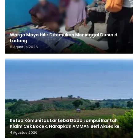
Warga Moyo Hilir Ditemukan Meninggal Dunia di
Ladang
6 Agustus 2026
Ketua Komunitas Lar Leba Dodo Lampui Bantah
Klaim Cek Bocek, Harapkan AMMAN Beri Akses ke
Makam Leluhur
4 Agustus 2026