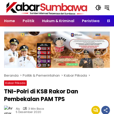
Langsung
ke
konten
Home
Politik
Hukum & Kriminal
Peristiwa
Eko
Beranda
Politik & Pemerintahan
Kabar Pilkada
Kabar Pilkada
TNI-Polri di KSB Rakor Dan
Pembekalan PAM TPS
Aly
3 Min Baca
5 Desember 2020