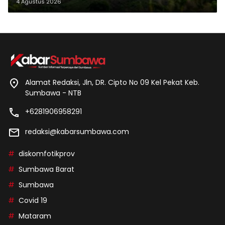
Makam Leluhur
4 Agustus 2026
Alamat Redaksi, Jln, DR. Cipto No 09 Kel Pekat Keb.
Sumbawa - NTB
+6281906958291
redaksi@kabarsumbawa.com
diskomfotikprov
Sumbawa Barat
Sumbawa
Covid 19
Mataram