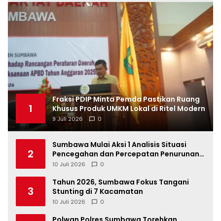
Fraksi PDIP Minta Pemda Pastikan Ruang
1
Khusus Produk UMKM Lokal di Ritel Modern
9 Juli 2026
0
Sumbawa Mulai Aksi 1 Analisis Situasi
2
Pencegahan dan Percepatan Penurunan
Stunting Tahun 2026
10 Juli 2026
0
Tahun 2026, Sumbawa Fokus Tangani
3
Stunting di 7 Kacamatan
10 Juli 2026
0
Polwan Polres Sumbawa Torehkan