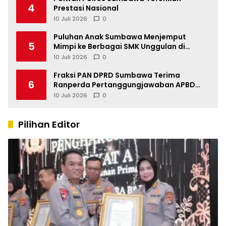
4
Prestasi Nasional
10 Juli 2026
0
Puluhan Anak Sumbawa Menjemput
5
Mimpi ke Berbagai SMK Unggulan di
Indonesia
10 Juli 2026
0
Fraksi PAN DPRD Sumbawa Terima
6
Ranperda Pertanggungjawaban APBD
2025, Soroti SILPA Rp201,68 Miliar dan
10 Juli 2026
0
Kinerja OPD
Pilihan Editor