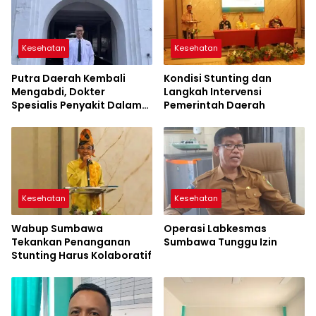
Kesehatan
Kesehatan
Putra Daerah Kembali
Kondisi Stunting dan
Mengabdi, Dokter
Langkah Intervensi
Spesialis Penyakit Dalam
Pemerintah Daerah
Kini Hadir Melayani
Masyarakat Sumbawa
Kesehatan
Kesehatan
Wabup Sumbawa
Operasi Labkesmas
Tekankan Penanganan
Sumbawa Tunggu Izin
Stunting Harus Kolaboratif