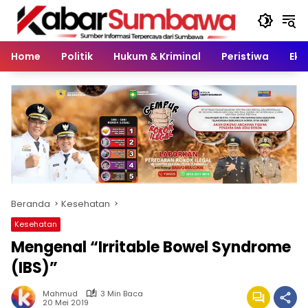
Langsung
ke
konten
Home
Politik
Hukum & Kriminal
Peristiwa
Eko
Beranda
Kesehatan
Kesehatan
Mengenal “Irritable Bowel Syndrome
(IBS)”
Mahmud
3 Min Baca
20 Mei 2019