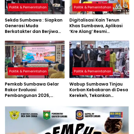
Politik & Pemerintahan
Politik & Pemerintahan
Sekda Sumbawa : Siapkan
Digitalisasi Kain Tenun
Generasi Muda
Khas Sumbawa, Aplikasi
Berkatakter dan Berjiwa
‘Kre Alang’ Resmi
Pacasila
Diluncurkan
Politik & Pemerintahan
Politik & Pemerintahan
Pemkab Sumbawa Gelar
Wabup Sumbawa Tinjau
Rakor Evaluasi
Korban Kebakaran di Desa
Pembangunan 2026,
Kerekeh, Tekankan
Empat Inovasi Proyek
Langkah Preventif
Perubahan Resmi
Diluncurkan