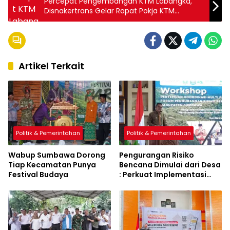
Percepat Pengembangan KTM Labangka,
Disnakertrans Gelar Rapat Pokja KTM
Labangka
Artikel Terkait
Politik & Pemerintahan
Politik & Pemerintahan
Wabup Sumbawa Dorong
Pengurangan Risiko
Tiap Kecamatan Punya
Bencana Dimulai dari Desa
Festival Budaya
: Perkuat Implementasi
Sumbawa Hijau Lestari