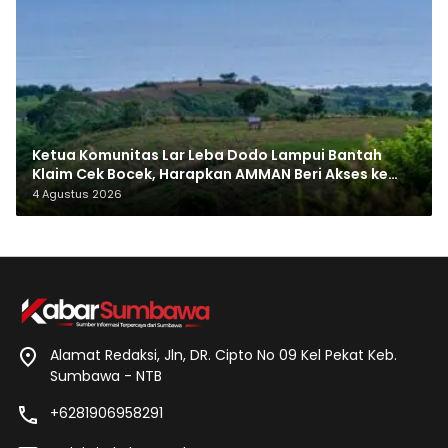
Ketua Komunitas Lar Leba Dodo Lampui Bantah
Klaim Cek Bocek, Harapkan AMMAN Beri Akses ke
Makam Leluhur
4 Agustus 2026
Alamat Redaksi, Jln, DR. Cipto No 09 Kel Pekat Keb.
Sumbawa - NTB
+6281906958291