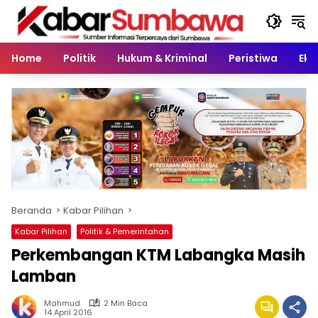
Langsung
ke
konten
Home
Politik
Hukum & Kriminal
Peristiwa
Eko
Beranda
Kabar Pilihan
Kabar Pilihan
Politik & Pemerintahan
Perkembangan KTM Labangka Masih
Lamban
Mahmud
2 Min Baca
14 April 2016