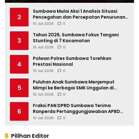
Sumbawa Mulai Aksi 1 Analisis Situasi
2
Pencegahan dan Percepatan Penurunan
Stunting Tahun 2026
10 Juli 2026
0
Tahun 2026, Sumbawa Fokus Tangani
3
Stunting di 7 Kacamatan
10 Juli 2026
0
Polwan Polres Sumbawa Torehkan
4
Prestasi Nasional
10 Juli 2026
0
Puluhan Anak Sumbawa Menjemput
5
Mimpi ke Berbagai SMK Unggulan di
Indonesia
10 Juli 2026
0
Fraksi PAN DPRD Sumbawa Terima
6
Ranperda Pertanggungjawaban APBD
2025, Soroti SILPA Rp201,68 Miliar dan
10 Juli 2026
0
Kinerja OPD
Pilihan Editor