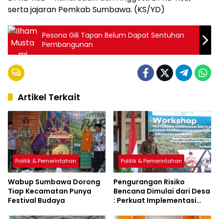
serta jajaran Pemkab Sumbawa. (KS/YD)
Pesona Gili Tapan Belum Dapat Sentuhan
Pembangunan
Artikel Terkait
Politik & Pemerintahan
Politik & Pemerintahan
Wabup Sumbawa Dorong
Pengurangan Risiko
Tiap Kecamatan Punya
Bencana Dimulai dari Desa
Festival Budaya
: Perkuat Implementasi
Sumbawa Hijau Lestari