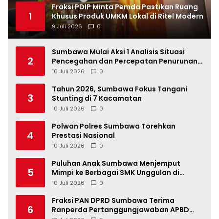
Fraksi PDIP Minta Pemda Pastikan Ruang
1
Khusus Produk UMKM Lokal di Ritel Modern
9 Juli 2026
0
Sumbawa Mulai Aksi 1 Analisis Situasi
2
Pencegahan dan Percepatan Penurunan
Stunting Tahun 2026
10 Juli 2026
0
Tahun 2026, Sumbawa Fokus Tangani
3
Stunting di 7 Kacamatan
10 Juli 2026
0
Polwan Polres Sumbawa Torehkan
4
Prestasi Nasional
10 Juli 2026
0
Puluhan Anak Sumbawa Menjemput
5
Mimpi ke Berbagai SMK Unggulan di
Indonesia
10 Juli 2026
0
Fraksi PAN DPRD Sumbawa Terima
6
Ranperda Pertanggungjawaban APBD
2025, Soroti SILPA Rp201,68 Miliar dan