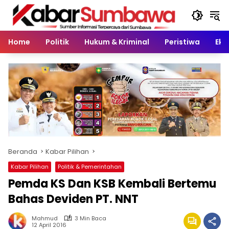
Langsung
ke
konten
Home
Politik
Hukum & Kriminal
Peristiwa
Eko
Beranda
Kabar Pilihan
Kabar Pilihan
Politik & Pemerintahan
Pemda KS Dan KSB Kembali Bertemu
Bahas Deviden PT. NNT
Mahmud
3 Min Baca
12 April 2016