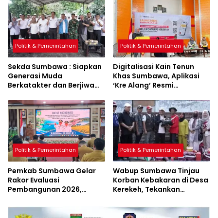
Politik & Pemerintahan
Politik & Pemerintahan
Sekda Sumbawa : Siapkan
Digitalisasi Kain Tenun
Generasi Muda
Khas Sumbawa, Aplikasi
Berkatakter dan Berjiwa
‘Kre Alang’ Resmi
Pacasila
Diluncurkan
Politik & Pemerintahan
Politik & Pemerintahan
Pemkab Sumbawa Gelar
Wabup Sumbawa Tinjau
Rakor Evaluasi
Korban Kebakaran di Desa
Pembangunan 2026,
Kerekeh, Tekankan
Empat Inovasi Proyek
Langkah Preventif
Perubahan Resmi
Diluncurkan