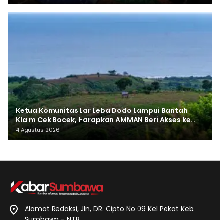
Ketua Komunitas Lar Leba Dodo Lampui Bantah
Klaim Cek Bocek, Harapkan AMMAN Beri Akses ke
Makam Leluhur
4 Agustus 2026
Alamat Redaksi, Jln, DR. Cipto No 09 Kel Pekat Keb.
Sumbawa - NTB