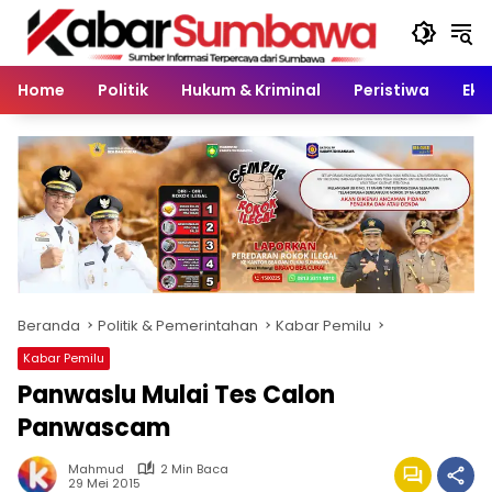
Langsung
ke
konten
Home
Politik
Hukum & Kriminal
Peristiwa
Eko
Beranda
Politik & Pemerintahan
Kabar Pemilu
Kabar Pemilu
Panwaslu Mulai Tes Calon
Panwascam
Mahmud
2 Min Baca
29 Mei 2015