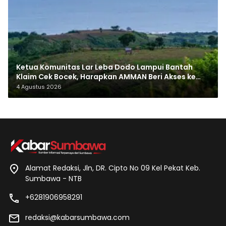
Ketua Komunitas Lar Leba Dodo Lampui Bantah
Klaim Cek Bocek, Harapkan AMMAN Beri Akses ke
Makam Leluhur
4 Agustus 2026
Alamat Redaksi, Jln, DR. Cipto No 09 Kel Pekat Keb.
Sumbawa - NTB
+6281906958291
redaksi@kabarsumbawa.com