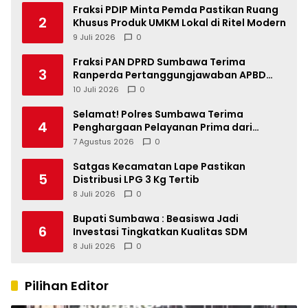
Fraksi PDIP Minta Pemda Pastikan Ruang
2
Khusus Produk UMKM Lokal di Ritel Modern
9 Juli 2026
0
Fraksi PAN DPRD Sumbawa Terima
3
Ranperda Pertanggungjawaban APBD
2025, Soroti SILPA Rp201,68 Miliar dan
10 Juli 2026
0
Kinerja OPD
Selamat! Polres Sumbawa Terima
4
Penghargaan Pelayanan Prima dari
Kapolri
7 Agustus 2026
0
Satgas Kecamatan Lape Pastikan
5
Distribusi LPG 3 Kg Tertib
8 Juli 2026
0
Bupati Sumbawa : Beasiswa Jadi
6
Investasi Tingkatkan Kualitas SDM
8 Juli 2026
0
Pilihan Editor