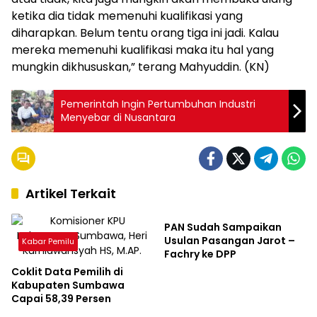
ketika dia tidak memenuhi kualifikasi yang
diharapkan. Belum tentu orang tiga ini jadi. Kalau
mereka memenuhi kualifikasi maka itu hal yang
mungkin dikhususkan,” terang Mahyuddin. (KN)
Pemerintah Ingin Pertumbuhan Industri
Menyebar di Nusantara
Artikel Terkait
Kabar Pemilu
PAN Sudah Sampaikan
Usulan Pasangan Jarot –
Kabar Pemilu
Fachry ke DPP
Coklit Data Pemilih di
Kabupaten Sumbawa
Capai 58,39 Persen
Kabar Pemilu
Kabar Pemilu