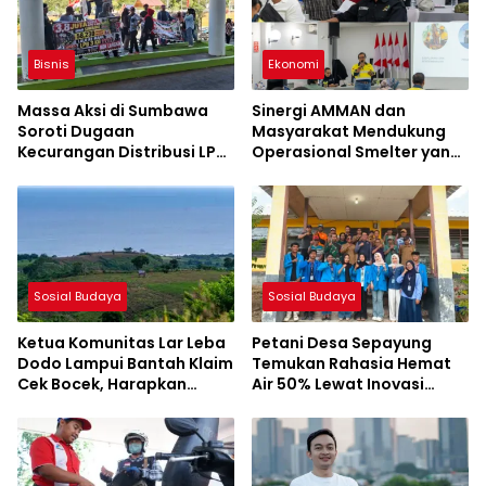
Bisnis
Ekonomi
Massa Aksi di Sumbawa
Sinergi AMMAN dan
Soroti Dugaan
Masyarakat Mendukung
Kecurangan Distribusi LPG
Operasional Smelter yang
3 Kg Hingga Pangkalan
Aman dan Berkelanjutan
Fiktif
Sosial Budaya
Sosial Budaya
Ketua Komunitas Lar Leba
Petani Desa Sepayung
Dodo Lampui Bantah Klaim
Temukan Rahasia Hemat
Cek Bocek, Harapkan
Air 50% Lewat Inovasi
AMMAN Beri Akses ke
Mahasiswa KKL UNSA
Makam Leluhur