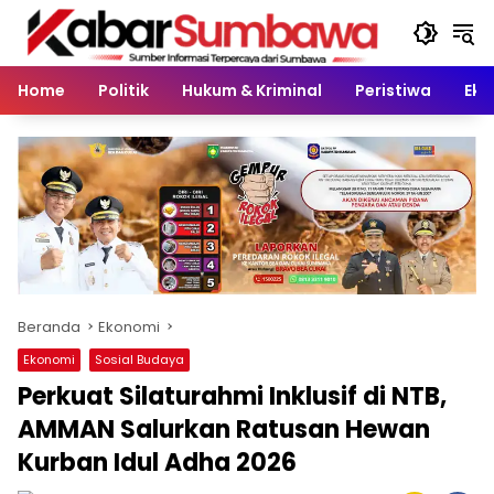
Langsung
ke
konten
Home
Politik
Hukum & Kriminal
Peristiwa
Eko
Beranda
Ekonomi
Ekonomi
Sosial Budaya
Perkuat Silaturahmi Inklusif di NTB,
AMMAN Salurkan Ratusan Hewan
Kurban Idul Adha 2026