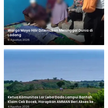
Warga Moyo Hilir Ditemukan Meninggal Dunia di
Ladang
6 Agustus 2026
Ketua Komunitas Lar Leba Dodo Lampui Bantah
Klaim Cek Bocek, Harapkan AMMAN Beri Akses ke
Makam Leluhur
4 Agustus 2026