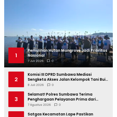
Pemulihan Hutan Mangrove Jadi Prioritas
1
Nasional
7 Juli 2026
0
Komisi III DPRD Sumbawa Mediasi
2
Sengketa Akses Jalan Kelompok Tani Buin
Dua
8 Juli 2026
0
Selamat! Polres Sumbawa Terima
3
Penghargaan Pelayanan Prima dari
Kapolri
7 Agustus 2026
0
Satgas Kecamatan Lape Pastikan