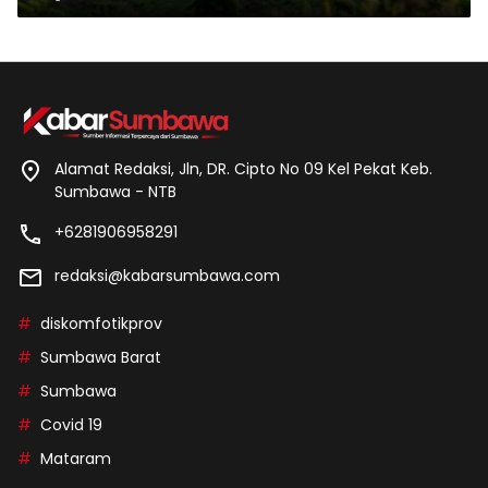
Alamat Redaksi, Jln, DR. Cipto No 09 Kel Pekat Keb.
Sumbawa - NTB
+6281906958291
redaksi@kabarsumbawa.com
diskomfotikprov
Sumbawa Barat
Sumbawa
Covid 19
Mataram