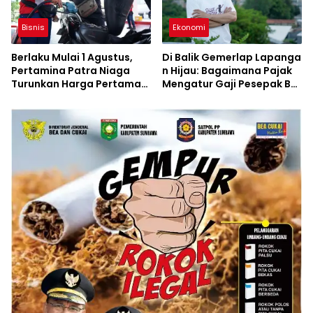
Bisnis
Ekonomi
Berlaku Mulai 1 Agustus,
Di Balik Gemerlap Lapanga
Pertamina Patra Niaga
n Hijau: Bagaimana Pajak
Turunkan Harga Pertamax
Mengatur Gaji Pesepak Bol
Series
a di Indonesia?