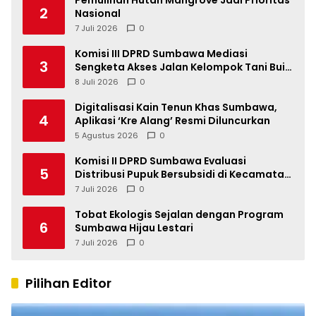
2
Nasional
7 Juli 2026
0
Komisi III DPRD Sumbawa Mediasi
3
Sengketa Akses Jalan Kelompok Tani Buin
Dua
8 Juli 2026
0
Digitalisasi Kain Tenun Khas Sumbawa,
4
Aplikasi ‘Kre Alang’ Resmi Diluncurkan
5 Agustus 2026
0
Komisi II DPRD Sumbawa Evaluasi
5
Distribusi Pupuk Bersubsidi di Kecamatan
Lape
7 Juli 2026
0
Tobat Ekologis Sejalan dengan Program
6
Sumbawa Hijau Lestari
7 Juli 2026
0
Pilihan Editor