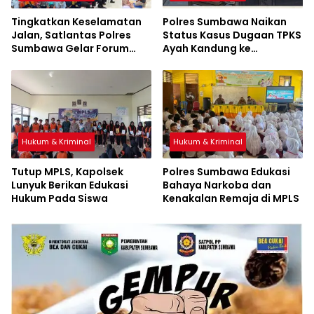
Tingkatkan Keselamatan
Polres Sumbawa Naikan
Jalan, Satlantas Polres
Status Kasus Dugaan TPKS
Sumbawa Gelar Forum
Ayah Kandung ke
LLAJ, Pelatihan PPGD, dan
Penyidikan
Bagikan Bansos
Hukum & Kriminal
Hukum & Kriminal
Tutup MPLS, Kapolsek
Polres Sumbawa Edukasi
Lunyuk Berikan Edukasi
Bahaya Narkoba dan
Hukum Pada Siswa
Kenakalan Remaja di MPLS