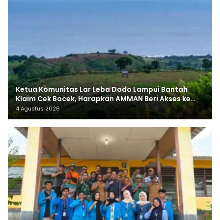
Ketua Komunitas Lar Leba Dodo Lampui Bantah
Klaim Cek Bocek, Harapkan AMMAN Beri Akses ke
Makam Leluhur
4 Agustus 2026