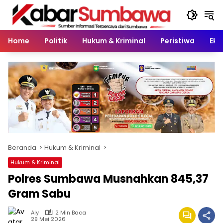
Langsung
ke
konten
Home
Politik
Hukum & Kriminal
Peristiwa
Eko
Beranda
Hukum & Kriminal
Hukum & Kriminal
Polres Sumbawa Musnahkan 845,37
Gram Sabu
Aly
2 Min Baca
29 Mei 2026