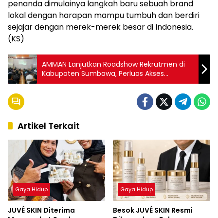
penanda dimulainya langkah baru sebuah brand
lokal dengan harapan mampu tumbuh dan berdiri
sejajar dengan merek-merek besar di Indonesia.
(KS)
AMMAN Lanjutkan Roadshow Rekrutmen di
Kabupaten Sumbawa, Perluas Akses
Kesempatan Kerja bagi Masyarakat Lokal
Artikel Terkait
Gaya Hidup
Gaya Hidup
JUVÉ SKIN Diterima
Besok JUVÉ SKIN Resmi