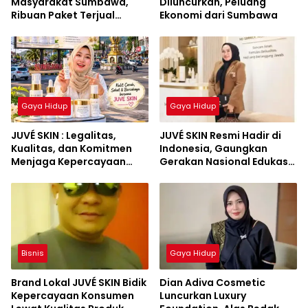
Masyarakat Sumbawa,
Diluncurkan, Peluang
Ribuan Paket Terjual
Ekonomi dari Sumbawa
dalam Waktu Singkat
Gaya Hidup
Gaya Hidup
JUVÉ SKIN : Legalitas,
JUVÉ SKIN Resmi Hadir di
Kualitas, dan Komitmen
Indonesia, Gaungkan
Menjaga Kepercayaan
Gerakan Nasional Edukasi
Konsumen
Skincare Aman dan
Berkualitas
Bisnis
Gaya Hidup
Brand Lokal JUVÉ SKIN Bidik
Dian Adiva Cosmetic
Kepercayaan Konsumen
Luncurkan Luxury