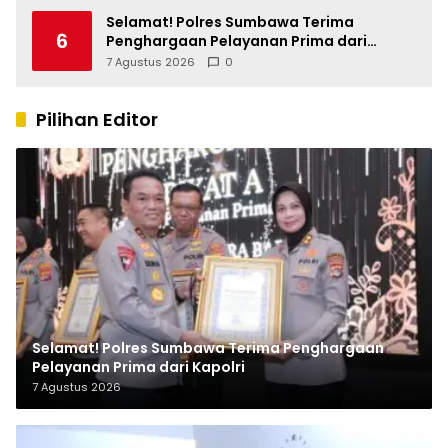
Selamat! Polres Sumbawa Terima
6
Penghargaan Pelayanan Prima dari
Kapolri
7 Agustus 2026
0
Pilihan Editor
Selamat! Polres Sumbawa Terima Penghargaan
Pelayanan Prima dari Kapolri
7 Agustus 2026