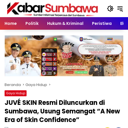
Langsung
ke
konten
Home
Politik
Hukum & Kriminal
Peristiwa
Eko
Beranda
Gaya Hidup
Gaya Hidup
JUVÉ SKIN Resmi Diluncurkan di
Sumbawa, Usung Semangat “A New
Era of Skin Confidence”