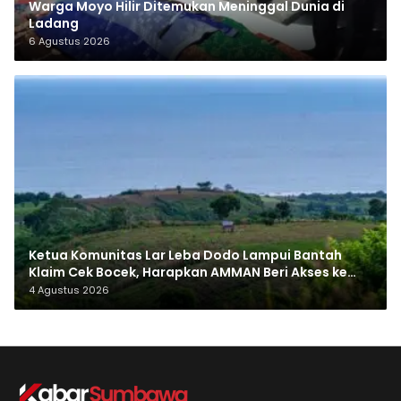
Warga Moyo Hilir Ditemukan Meninggal Dunia di
Ladang
6 Agustus 2026
Ketua Komunitas Lar Leba Dodo Lampui Bantah
Klaim Cek Bocek, Harapkan AMMAN Beri Akses ke
Makam Leluhur
4 Agustus 2026