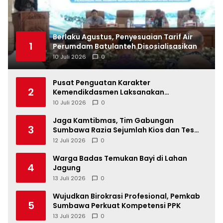
Berlaku Agustus, Penyesuaian Tarif Air
1
Perumdam Batulanteh Disosialisasikan
10 Juli 2026
0
Pusat Penguatan Karakter
2
Kemendikdasmen Laksanakan
Pendampingan MPLS Ramah di
10 Juli 2026
0
Kabupaten Sumbawa
Jaga Kamtibmas, Tim Gabungan
3
Sumbawa Razia Sejumlah Kios dan Tes
Urine di Tempat Hiburan
12 Juli 2026
0
Warga Badas Temukan Bayi di Lahan
4
Jagung
13 Juli 2026
0
Wujudkan Birokrasi Profesional, Pemkab
5
Sumbawa Perkuat Kompetensi PPK
13 Juli 2026
0