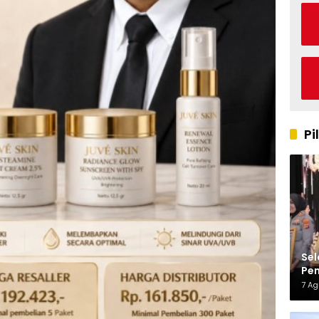
Pi
Sel
Pen
Kap
7 A