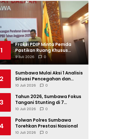
Fraksi PDIP Minta Pemda
1
Pastikan Ruang Khusus
Produk UMKM Lokal di Ritel
9 Juli 2026
0
Modern
Sumbawa Mulai Aksi 1 Analisis
2
Situasi Pencegahan dan
Percepatan Penurunan
10 Juli 2026
0
Stunting Tahun 2026
Tahun 2026, Sumbawa Fokus
3
Tangani Stunting di 7
Kacamatan
10 Juli 2026
0
Polwan Polres Sumbawa
4
Torehkan Prestasi Nasional
10 Juli 2026
0