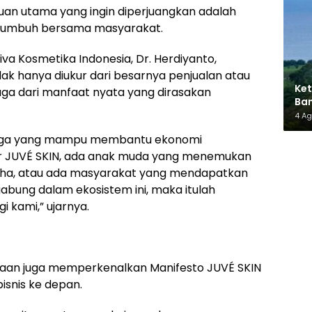
an utama yang ingin diperjuangkan adalah
umbuh bersama masyarakat.
a Kosmetika Indonesia, Dr. Herdiyanto,
ak hanya diukur dari besarnya penjualan atau
Ket
juga dari manfaat nyata yang dirasakan
Ban
AMM
4 A
angga yang mampu membantu ekonomi
er JUVÉ SKIN, ada anak muda yang menemukan
saha, atau ada masyarakat yang mendapatkan
bung dalam ekosistem ini, maka itulah
i kami,” ujarnya.
haan juga memperkenalkan Manifesto JUVÉ SKIN
isnis ke depan.