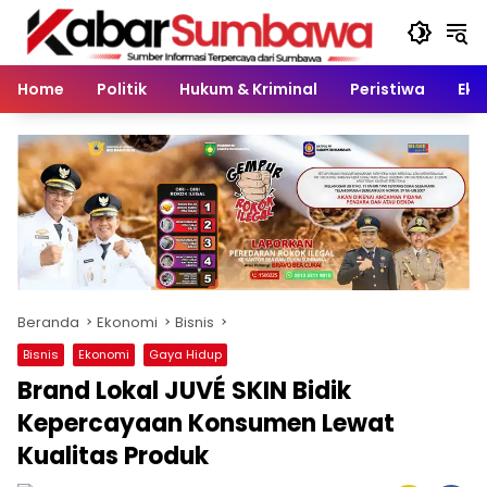
Langsung
ke
konten
Home
Politik
Hukum & Kriminal
Peristiwa
Eko
Beranda
Ekonomi
Bisnis
Bisnis
Ekonomi
Gaya Hidup
Brand Lokal JUVÉ SKIN Bidik
Kepercayaan Konsumen Lewat
Kualitas Produk