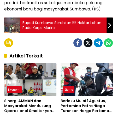
produk berkualitas sekaligus membuka peluang
ekonomi baru bagi masyarakat Sumbawa. (KS)
Bupati Sumbawa Serahkan 55 Hektar Lahan
Pada Korps Marinir
Artikel Terkait
Ekonomi
Bisnis
Sinergi AMMAN dan
Berlaku Mulai 1 Agustus,
Masyarakat Mendukung
Pertamina Patra Niaga
Operasional Smelter yang
Turunkan Harga Pertamax
Aman dan Berkelanjutan
Series