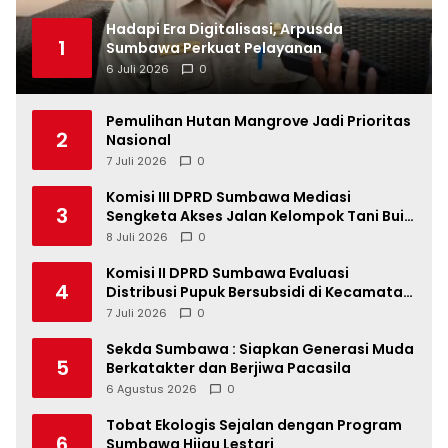
Hadapi Era Digitalisasi, Arpusda
1
Sumbawa Perkuat Pelayanan
6 Juli 2026
0
Pemulihan Hutan Mangrove Jadi Prioritas
2
Nasional
7 Juli 2026
0
Komisi III DPRD Sumbawa Mediasi
3
Sengketa Akses Jalan Kelompok Tani Buin
Dua
8 Juli 2026
0
Komisi II DPRD Sumbawa Evaluasi
4
Distribusi Pupuk Bersubsidi di Kecamatan
Lape
7 Juli 2026
0
Sekda Sumbawa : Siapkan Generasi Muda
5
Berkatakter dan Berjiwa Pacasila
6 Agustus 2026
0
Tobat Ekologis Sejalan dengan Program
6
Sumbawa Hijau Lestari