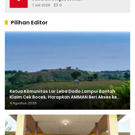
7 Juli 2026
0
Pilihan Editor
Ketua Komunitas Lar Leba Dodo Lampui Bantah
Klaim Cek Bocek, Harapkan AMMAN Beri Akses ke
Makam Leluhur
4 Agustus 2026