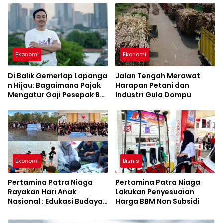
Ekonomi
Ekonomi
Di Balik Gemerlap Lapanga
Jalan Tengah Merawat
n Hijau: Bagaimana Pajak
Harapan Petani dan
Mengatur Gaji Pesepak Bol
Industri Gula Dompu
a di Indonesia?
Ekonomi
Bisnis
Pertamina Patra Niaga
Pertamina Patra Niaga
Rayakan Hari Anak
Lakukan Penyesuaian
Nasional : Edukasi Budaya
Harga BBM Non Subsidi
dan Aksi Pelestarian
Lingkungan