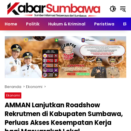
Langsung
ke
konten
Home
Politik
Hukum & Kriminal
Peristiwa
Eko
Beranda
Ekonomi
Ekonomi
AMMAN Lanjutkan Roadshow
Rekrutmen di Kabupaten Sumbawa,
Perluas Akses Kesempatan Kerja