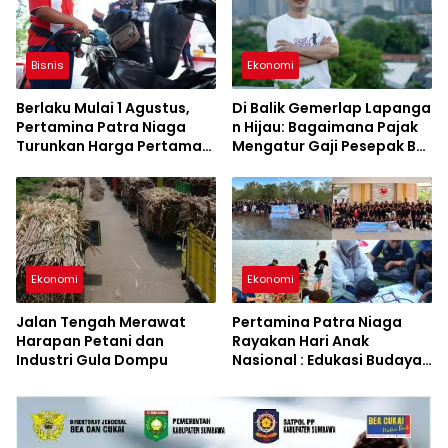
Bisnis
Ekonomi
Berlaku Mulai 1 Agustus,
Di Balik Gemerlap Lapanga
Pertamina Patra Niaga
n Hijau: Bagaimana Pajak
Turunkan Harga Pertamax
Mengatur Gaji Pesepak Bol
Series
a di Indonesia?
Ekonomi
Ekonomi
Jalan Tengah Merawat
Pertamina Patra Niaga
Harapan Petani dan
Rayakan Hari Anak
Industri Gula Dompu
Nasional : Edukasi Budaya
dan Aksi Pelestarian
Lingkungan