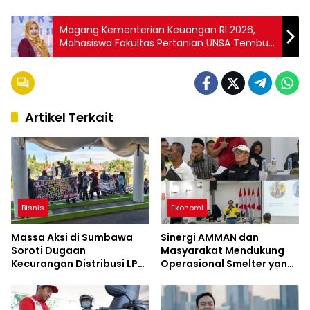
Magang Kementerian Keuangan RI 2026,
Mahasiswa Fakultas Pertanian UNSA Tembus
Seleksi Nasional
Artikel Terkait
Bisnis
Ekonomi
Massa Aksi di Sumbawa
Sinergi AMMAN dan
Soroti Dugaan
Masyarakat Mendukung
Kecurangan Distribusi LPG
Operasional Smelter yang
3 Kg Hingga Pangkalan
Aman dan Berkelanjutan
Fiktif