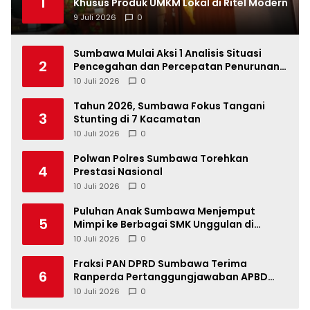
1
Khusus Produk UMKM Lokal di Ritel Modern
9 Juli 2026
0
Sumbawa Mulai Aksi 1 Analisis Situasi
2
Pencegahan dan Percepatan Penurunan
Stunting Tahun 2026
10 Juli 2026
0
Tahun 2026, Sumbawa Fokus Tangani
3
Stunting di 7 Kacamatan
10 Juli 2026
0
Polwan Polres Sumbawa Torehkan
4
Prestasi Nasional
10 Juli 2026
0
Puluhan Anak Sumbawa Menjemput
5
Mimpi ke Berbagai SMK Unggulan di
Indonesia
10 Juli 2026
0
Fraksi PAN DPRD Sumbawa Terima
6
Ranperda Pertanggungjawaban APBD
2025, Soroti SILPA Rp201,68 Miliar dan
10 Juli 2026
0
Kinerja OPD