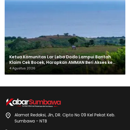
Ketua Komunitas Lar Leba Dodo Lampui Bantah
Klaim Cek Bocek, Harapkan AMMAN Beri Akses ke
Makam Leluhur
4 Agustus 2026
Alamat Redaksi, Jln, DR. Cipto No 09 Kel Pekat Keb.
Sumbawa - NTB