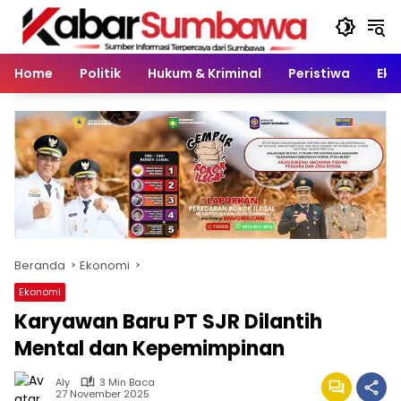
Langsung
ke
konten
Home
Politik
Hukum & Kriminal
Peristiwa
Eko
Beranda
Ekonomi
Ekonomi
Karyawan Baru PT SJR Dilantih
Mental dan Kepemimpinan
Aly
3 Min Baca
27 November 2025