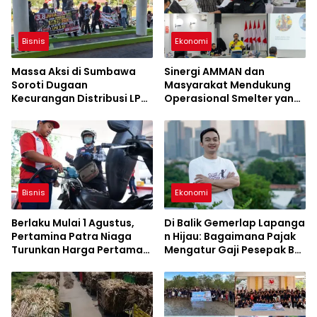
Bisnis
Ekonomi
Massa Aksi di Sumbawa
Sinergi AMMAN dan
Soroti Dugaan
Masyarakat Mendukung
Kecurangan Distribusi LPG
Operasional Smelter yang
3 Kg Hingga Pangkalan
Aman dan Berkelanjutan
Fiktif
Bisnis
Ekonomi
Berlaku Mulai 1 Agustus,
Di Balik Gemerlap Lapanga
Pertamina Patra Niaga
n Hijau: Bagaimana Pajak
Turunkan Harga Pertamax
Mengatur Gaji Pesepak Bol
Series
a di Indonesia?