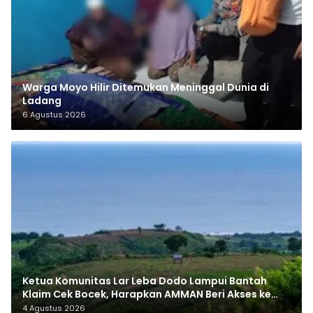
Warga Moyo Hilir Ditemukan Meninggal Dunia di
Ladang
6 Agustus 2026
Ketua Komunitas Lar Leba Dodo Lampui Bantah
Klaim Cek Bocek, Harapkan AMMAN Beri Akses ke
Makam Leluhur
4 Agustus 2026