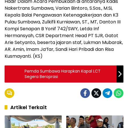
Hadir Dalam Acara Pembukaan di antaranya Kadis
Nakertrans Sumbawa, Varian Bintoro, S.Sos., M.Si,
Kepala Balai Pengawasan Ketenagakerjaan dan K3
Pulau Sumbawa, Zulkifli Kurniawan, ST., MT, Danton III
Kompi Senapan B Yonif 742/SWY, Letda Inf
Hermansyah, CSR Department Head PT SJR, Gatot
Arie Setyanto, beserta jajaran staf, Lukman Mubarak,
AR. Amin, Imam Ja’far, Sandi Hari Pribadi dan Risa
Kusmayanti. (KS)
Pemda Sumbawa Harapkan Kapal LCT
Segera Beroprasi
Artikel Terkait