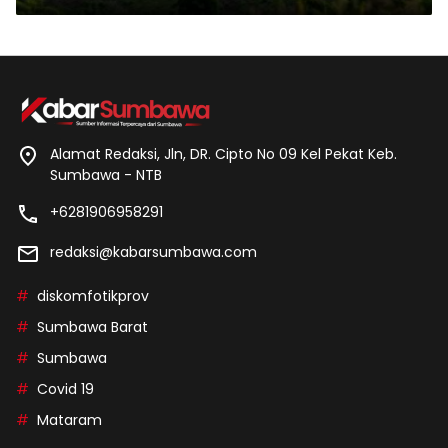
Alamat Redaksi, Jln, DR. Cipto No 09 Kel Pekat Keb.
Sumbawa - NTB
+6281906958291
redaksi@kabarsumbawa.com
diskomfotikprov
Sumbawa Barat
Sumbawa
Covid 19
Mataram