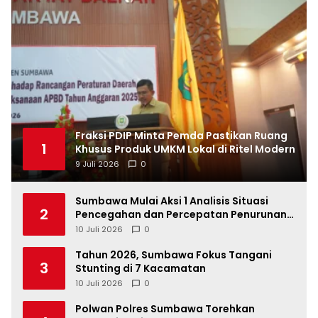
Fraksi PDIP Minta Pemda Pastikan Ruang
1
Khusus Produk UMKM Lokal di Ritel Modern
9 Juli 2026
0
Sumbawa Mulai Aksi 1 Analisis Situasi
2
Pencegahan dan Percepatan Penurunan
Stunting Tahun 2026
10 Juli 2026
0
Tahun 2026, Sumbawa Fokus Tangani
3
Stunting di 7 Kacamatan
10 Juli 2026
0
Polwan Polres Sumbawa Torehkan