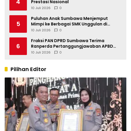
4
Prestasi Nasional
10 Juli 2026
0
Puluhan Anak Sumbawa Menjemput
5
Mimpi ke Berbagai SMK Unggulan di
Indonesia
10 Juli 2026
0
Fraksi PAN DPRD Sumbawa Terima
6
Ranperda Pertanggungjawaban APBD
2025, Soroti SILPA Rp201,68 Miliar dan
10 Juli 2026
0
Kinerja OPD
Pilihan Editor