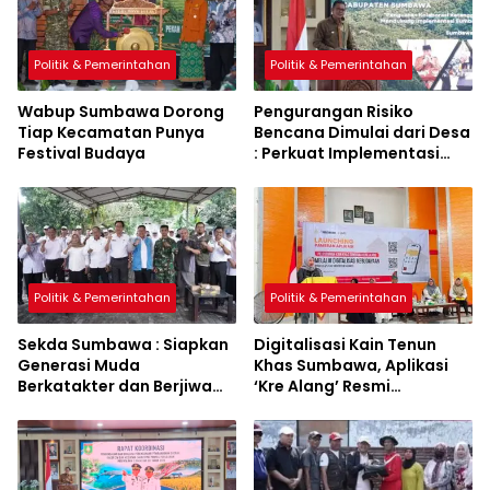
Politik & Pemerintahan
Politik & Pemerintahan
Wabup Sumbawa Dorong
Pengurangan Risiko
Tiap Kecamatan Punya
Bencana Dimulai dari Desa
Festival Budaya
: Perkuat Implementasi
Sumbawa Hijau Lestari
Politik & Pemerintahan
Politik & Pemerintahan
Sekda Sumbawa : Siapkan
Digitalisasi Kain Tenun
Generasi Muda
Khas Sumbawa, Aplikasi
Berkatakter dan Berjiwa
‘Kre Alang’ Resmi
Pacasila
Diluncurkan