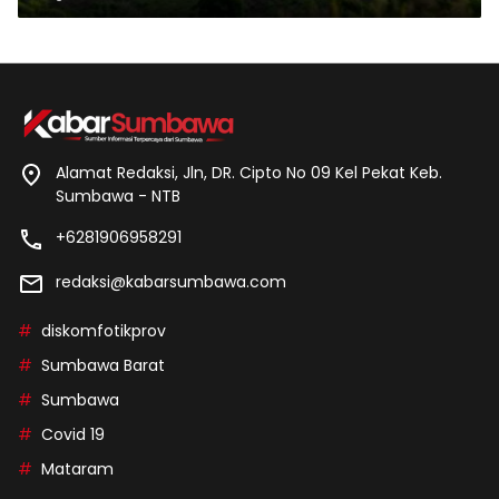
Alamat Redaksi, Jln, DR. Cipto No 09 Kel Pekat Keb.
Sumbawa - NTB
+6281906958291
redaksi@kabarsumbawa.com
diskomfotikprov
Sumbawa Barat
Sumbawa
Covid 19
Mataram