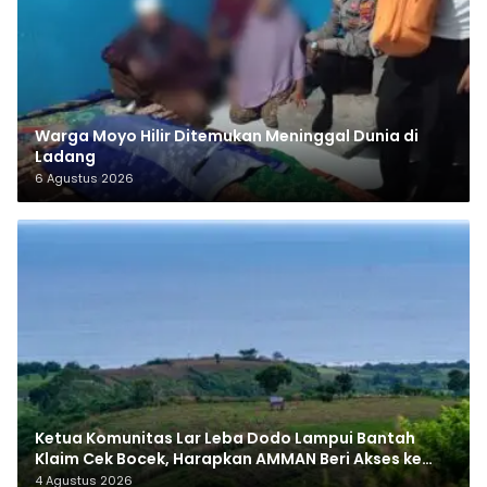
Warga Moyo Hilir Ditemukan Meninggal Dunia di
Ladang
6 Agustus 2026
Ketua Komunitas Lar Leba Dodo Lampui Bantah
Klaim Cek Bocek, Harapkan AMMAN Beri Akses ke
Makam Leluhur
4 Agustus 2026