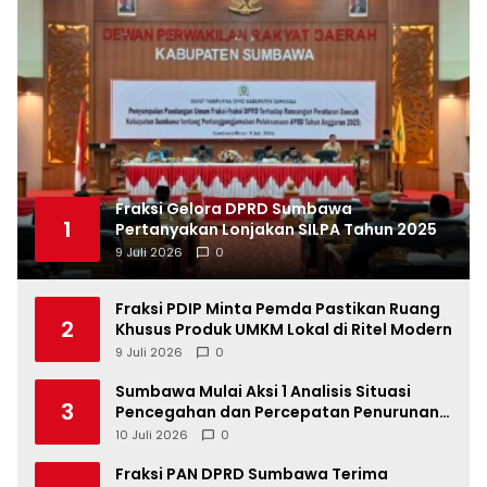
Fraksi Gelora DPRD Sumbawa
1
Pertanyakan Lonjakan SILPA Tahun 2025
9 Juli 2026
0
Fraksi PDIP Minta Pemda Pastikan Ruang
2
Khusus Produk UMKM Lokal di Ritel Modern
9 Juli 2026
0
Sumbawa Mulai Aksi 1 Analisis Situasi
3
Pencegahan dan Percepatan Penurunan
Stunting Tahun 2026
10 Juli 2026
0
Fraksi PAN DPRD Sumbawa Terima