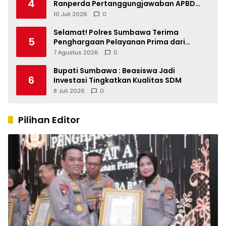
4
Ranperda Pertanggungjawaban APBD
2025, Soroti SILPA Rp201,68 Miliar dan
10 Juli 2026
0
Kinerja OPD
Selamat! Polres Sumbawa Terima
5
Penghargaan Pelayanan Prima dari
Kapolri
7 Agustus 2026
0
Bupati Sumbawa : Beasiswa Jadi
6
Investasi Tingkatkan Kualitas SDM
8 Juli 2026
0
Pilihan Editor