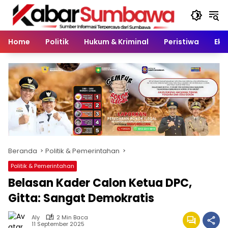
Langsung
ke
konten
Home
Politik
Hukum & Kriminal
Peristiwa
Eko
Beranda
Politik & Pemerintahan
Politik & Pemerintahan
Belasan Kader Calon Ketua DPC,
Gitta: Sangat Demokratis
Aly
2 Min Baca
11 September 2025