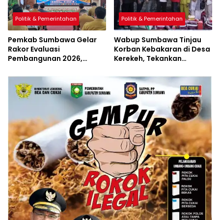
Politik & Pemerintahan
Politik & Pemerintahan
Pemkab Sumbawa Gelar
Wabup Sumbawa Tinjau
Rakor Evaluasi
Korban Kebakaran di Desa
Pembangunan 2026,
Kerekeh, Tekankan
Empat Inovasi Proyek
Langkah Preventif
Perubahan Resmi
Diluncurkan