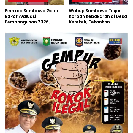
Pemkab Sumbawa Gelar
Wabup Sumbawa Tinjau
Rakor Evaluasi
Korban Kebakaran di Desa
Pembangunan 2026,
Kerekeh, Tekankan
Empat Inovasi Proyek
Langkah Preventif
Perubahan Resmi
Diluncurkan