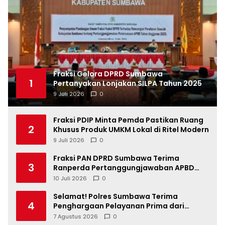
Fraksi Gelora DPRD Sumbawa
1
Pertanyakan Lonjakan SILPA Tahun 2025
9 Juli 2026
0
Fraksi PDIP Minta Pemda Pastikan Ruang
2
Khusus Produk UMKM Lokal di Ritel Modern
9 Juli 2026
0
Fraksi PAN DPRD Sumbawa Terima
3
Ranperda Pertanggungjawaban APBD
2025, Soroti SILPA Rp201,68 Miliar dan
10 Juli 2026
0
Kinerja OPD
Selamat! Polres Sumbawa Terima
4
Penghargaan Pelayanan Prima dari
Kapolri
7 Agustus 2026
0