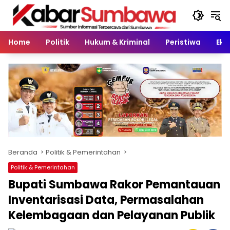
Langsung
ke
konten
Home
Politik
Hukum & Kriminal
Peristiwa
Eko
Beranda
Politik & Pemerintahan
Politik & Pemerintahan
Bupati Sumbawa Rakor Pemantauan
Inventarisasi Data, Permasalahan
Kelembagaan dan Pelayanan Publik