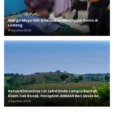
Warga Moyo Hilir Ditemukan Meninggal Dunia di
Ladang
6 Agustus 2026
Ketua Komunitas Lar Leba Dodo Lampui Bantah
Klaim Cek Bocek, Harapkan AMMAN Beri Akses ke
Makam Leluhur
4 Agustus 2026