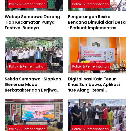
Politik & Pemerintahan
Politik & Pemerintahan
Wabup Sumbawa Dorong
Pengurangan Risiko
Tiap Kecamatan Punya
Bencana Dimulai dari Desa
Festival Budaya
: Perkuat Implementasi
Sumbawa Hijau Lestari
Politik & Pemerintahan
Politik & Pemerintahan
Sekda Sumbawa : Siapkan
Digitalisasi Kain Tenun
Generasi Muda
Khas Sumbawa, Aplikasi
Berkatakter dan Berjiwa
‘Kre Alang’ Resmi
Pacasila
Diluncurkan
Politik & Pemerintahan
Politik & Pemerintahan