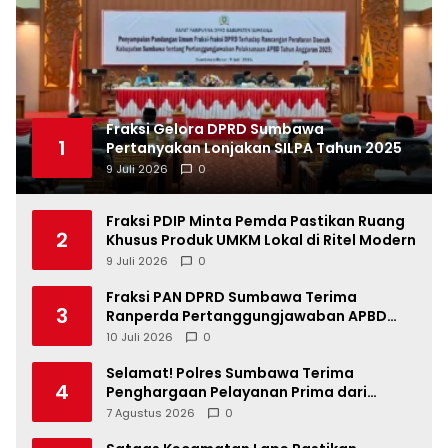
Fraksi Gelora DPRD Sumbawa
1
Pertanyakan Lonjakan SILPA Tahun 2025
9 Juli 2026
0
Fraksi PDIP Minta Pemda Pastikan Ruang
2
Khusus Produk UMKM Lokal di Ritel Modern
9 Juli 2026
0
Fraksi PAN DPRD Sumbawa Terima
3
Ranperda Pertanggungjawaban APBD
2025, Soroti SILPA Rp201,68 Miliar dan
10 Juli 2026
0
Kinerja OPD
Selamat! Polres Sumbawa Terima
4
Penghargaan Pelayanan Prima dari
Kapolri
7 Agustus 2026
0