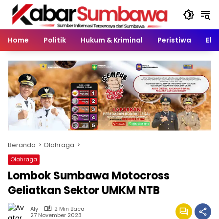
Langsung
ke
konten
Home
Politik
Hukum & Kriminal
Peristiwa
Eko
Beranda
Olahraga
Olahraga
Lombok Sumbawa Motocross
Geliatkan Sektor UMKM NTB
Aly
2 Min Baca
27 November 2023