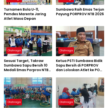
Turnamen Bola U-11,
Sumbawa Raih Emas Terjun
Pemdes Marente Jaring
Payung PORPROV NTB 2026
Atlet Masa Depan
Olahraga
Olahraga
Sesuai Target, Takraw
Ketua PSTI Sumbawa Bidik
Sumbawa Sapu Bersih 10
Sapu Bersih di PORPROV
Medali Emas Porprov NTB
dan Loloskan Atlet ke PON
2026
2028
Olahraga
Olahraga