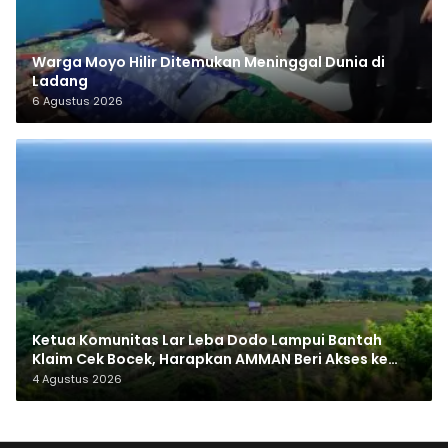
Warga Moyo Hilir Ditemukan Meninggal Dunia di
Ladang
6 Agustus 2026
Ketua Komunitas Lar Leba Dodo Lampui Bantah
Klaim Cek Bocek, Harapkan AMMAN Beri Akses ke
Makam Leluhur
4 Agustus 2026