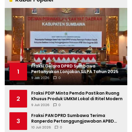
Fraksi Gelora DPRD Sumbawa
1
Pertanyakan Lonjakan SILPA Tahun 2025
9 Juli 2026
0
Fraksi PDIP Minta Pemda Pastikan Ruang
2
Khusus Produk UMKM Lokal di Ritel Modern
9 Juli 2026
0
Fraksi PAN DPRD Sumbawa Terima
3
Ranperda Pertanggungjawaban APBD
2025, Soroti SILPA Rp201,68 Miliar dan
10 Juli 2026
0