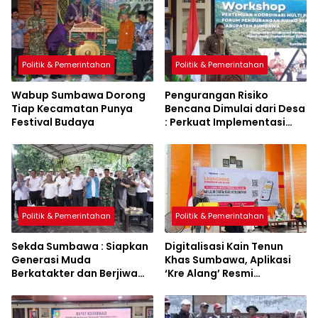
Politik & Pemerintahan
Politik & Pemerintahan
Wabup Sumbawa Dorong
Pengurangan Risiko
Tiap Kecamatan Punya
Bencana Dimulai dari Desa
Festival Budaya
: Perkuat Implementasi
Sumbawa Hijau Lestari
Politik & Pemerintahan
Politik & Pemerintahan
Sekda Sumbawa : Siapkan
Digitalisasi Kain Tenun
Generasi Muda
Khas Sumbawa, Aplikasi
Berkatakter dan Berjiwa
‘Kre Alang’ Resmi
Pacasila
Diluncurkan