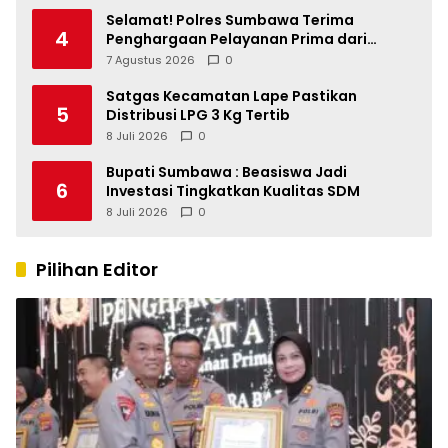
Kinerja OPD
Selamat! Polres Sumbawa Terima
4
Penghargaan Pelayanan Prima dari
Kapolri
7 Agustus 2026
0
Satgas Kecamatan Lape Pastikan
5
Distribusi LPG 3 Kg Tertib
8 Juli 2026
0
Bupati Sumbawa : Beasiswa Jadi
6
Investasi Tingkatkan Kualitas SDM
8 Juli 2026
0
Pilihan Editor