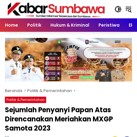
Langsung
ke
konten
Home
Politik
Hukum & Kriminal
Peristiwa
Eko
Beranda
Politik & Pemerintahan
Politik & Pemerintahan
Sejumlah Penyanyi Papan Atas
Direncanakan Meriahkan MXGP
Samota 2023