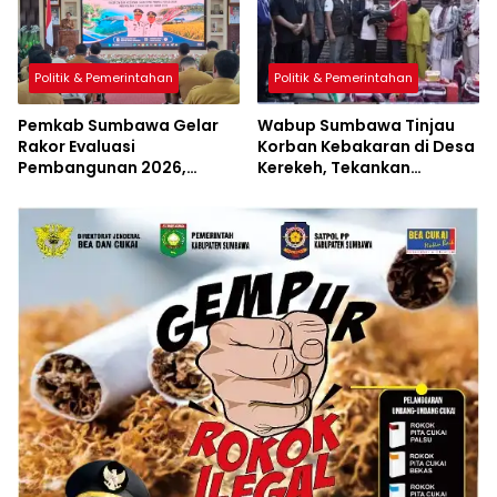
Politik & Pemerintahan
Politik & Pemerintahan
Pemkab Sumbawa Gelar
Wabup Sumbawa Tinjau
Rakor Evaluasi
Korban Kebakaran di Desa
Pembangunan 2026,
Kerekeh, Tekankan
Empat Inovasi Proyek
Langkah Preventif
Perubahan Resmi
Diluncurkan