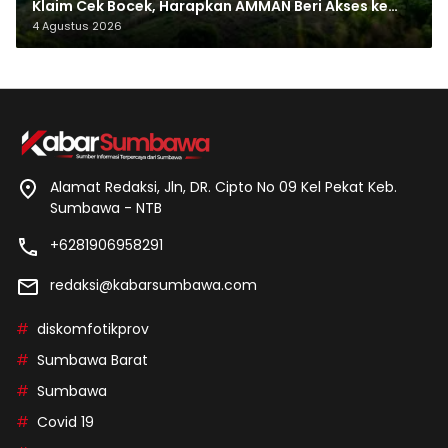
Klaim Cek Bocek, Harapkan AMMAN Beri Akses ke
Makam Leluhur
4 Agustus 2026
Alamat Redaksi, Jln, DR. Cipto No 09 Kel Pekat Keb.
Sumbawa - NTB
+6281906958291
redaksi@kabarsumbawa.com
diskomfotikprov
Sumbawa Barat
Sumbawa
Covid 19