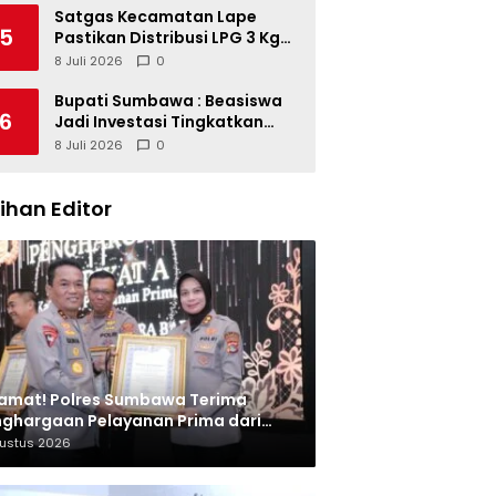
Satgas Kecamatan Lape
5
Pastikan Distribusi LPG 3 Kg
Tertib
8 Juli 2026
0
Bupati Sumbawa : Beasiswa
6
Jadi Investasi Tingkatkan
Kualitas SDM
8 Juli 2026
0
lihan Editor
amat! Polres Sumbawa Terima
ghargaan Pelayanan Prima dari
olri
gustus 2026