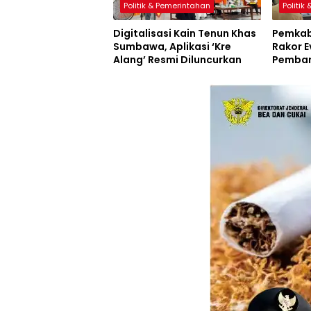
Politik & Pemerintahan
Politik
Digitalisasi Kain Tenun Khas
Pemkab
Sumbawa, Aplikasi ‘Kre
Rakor E
Alang’ Resmi Diluncurkan
Pemban
Inovasi
Resmi D