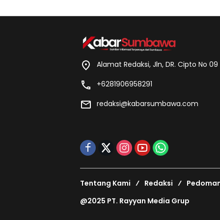
Alamat Redaksi, Jln, DR. Cipto No 0
+6281906958291
redaksi@kabarsumbawa.com
Tentang Kami
Redaksi
Pedoman 
@2025 PT. Rayyan Media Grup