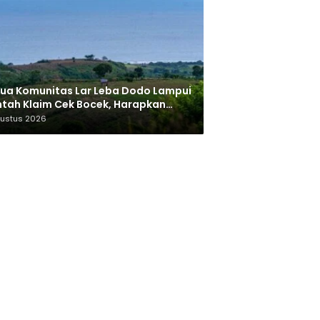
ua Komunitas Lar Leba Dodo Lampui
tah Klaim Cek Bocek, Harapkan
AN Beri Akses ke Makam Leluhur
gustus 2026