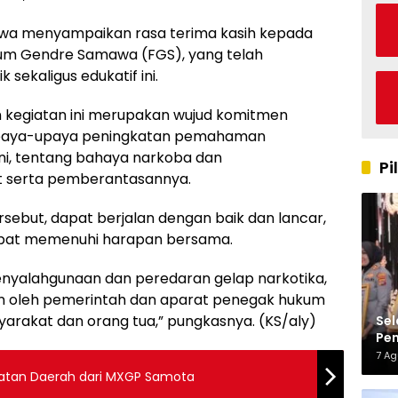
wa menyampaikan rasa terima kasih kepada
um Gendre Samawa (FGS), yang telah
ekaligus edukatif ini.
 kegiatan ini merupakan wujud komitmen
paya-upaya peningkatan pemahaman
ni, tentang bahaya narkoba dan
Pi
 serta pemberantasannya.
rsebut, dapat berjalan dengan baik dan lancar,
apat memenuhi harapan bersama.
nyalahgunaan dan peredaran gelap narkotika,
an oleh pemerintah dan aparat penegak hukum
yarakat dan orang tua,” pungkasnya. (KS/aly)
Sel
Pen
Kap
7 A
tan Daerah dari MXGP Samota