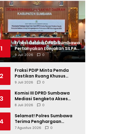
Fraksi Gelora DPRD Sumbawa
1
Pertanyakan Lonjakan SILPA
Tahun 2025
9 Juli 2026
0
Fraksi PDIP Minta Pemda
2
Pastikan Ruang Khusus
Produk UMKM Lokal di Ritel
9 Juli 2026
0
Modern
Komisi III DPRD Sumbawa
3
Mediasi Sengketa Akses
Jalan Kelompok Tani Buin Dua
8 Juli 2026
0
Selamat! Polres Sumbawa
4
Terima Penghargaan
Pelayanan Prima dari Kapolri
7 Agustus 2026
0