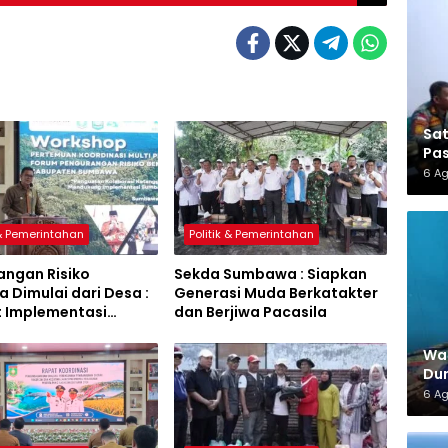
Sa
Pas
6 A
 & Pemerintahan
Politik & Pemerintahan
angan Risiko
Sekda Sumbawa : Siapkan
 Dimulai dari Desa :
Generasi Muda Berkatakter
t Implementasi
dan Berjiwa Pacasila
a Hijau Lestari
War
Dun
6 A