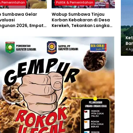
 & Pemerintahan
Politik & Pemerintahan
 Sumbawa Gelar
Wabup Sumbawa Tinjau
valuasi
Korban Kebakaran di Desa
gunan 2026, Empat
Kerekeh, Tekankan Langkah
 Proyek Perubahan
Preventif
iluncurkan
Ket
Ban
AMM
4 A