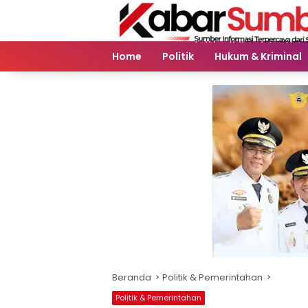
Langsung
ke
konten
Home
Politik
Hukum & Kriminal
Beranda
Politik & Pemerintahan
Politik & Pemerintahan