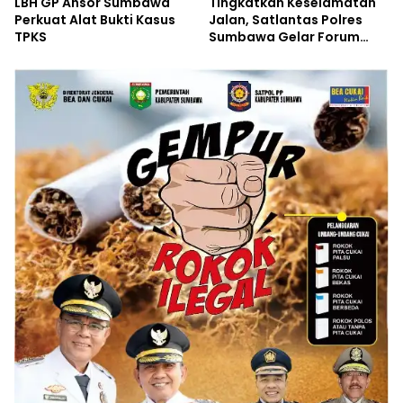
LBH GP Ansor Sumbawa
Tingkatkan Keselamatan
Perkuat Alat Bukti Kasus
Jalan, Satlantas Polres
TPKS
Sumbawa Gelar Forum
LLAJ, Pelatihan PPGD, dan
Bagikan Bansos