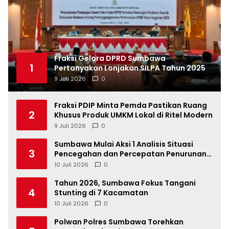
Fraksi Gelora DPRD Sumbawa
1
Pertanyakan Lonjakan SILPA Tahun 2025
9 Juli 2026
0
Fraksi PDIP Minta Pemda Pastikan Ruang
2
Khusus Produk UMKM Lokal di Ritel Modern
9 Juli 2026
0
Sumbawa Mulai Aksi 1 Analisis Situasi
3
Pencegahan dan Percepatan Penurunan
Stunting Tahun 2026
10 Juli 2026
0
Tahun 2026, Sumbawa Fokus Tangani
4
Stunting di 7 Kacamatan
10 Juli 2026
0
Polwan Polres Sumbawa Torehkan