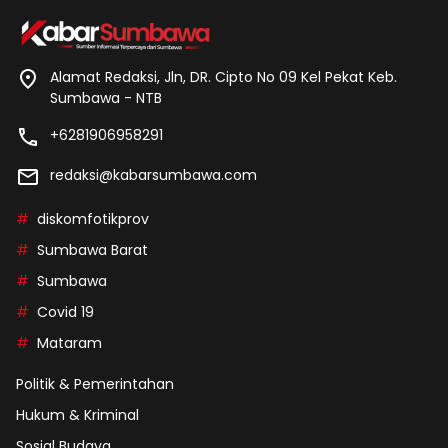
Alamat Redaksi, Jln, DR. Cipto No 09 Kel Pekat Keb.
Sumbawa - NTB
+6281906958291
redaksi@kabarsumbawa.com
diskomfotikprov
Sumbawa Barat
Sumbawa
Covid 19
Mataram
Politik & Pemerintahan
Hukum & Kriminal
Sosial Budaya