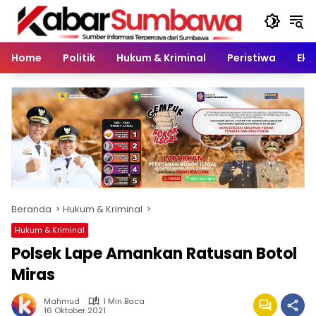
Langsung
ke
konten
Home
Politik
Hukum & Kriminal
Peristiwa
Eko
Beranda
Hukum & Kriminal
Hukum & Kriminal
Polsek Lape Amankan Ratusan Botol
Miras
Mahmud
1 Min Baca
16 Oktober 2021