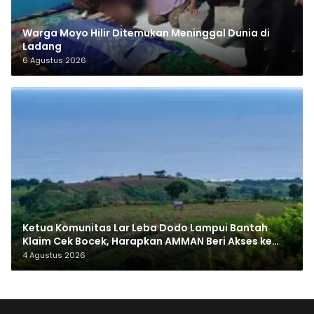
Warga Moyo Hilir Ditemukan Meninggal Dunia di
Ladang
6 Agustus 2026
Ketua Komunitas Lar Leba Dodo Lampui Bantah
Klaim Cek Bocek, Harapkan AMMAN Beri Akses ke
Makam Leluhur
4 Agustus 2026