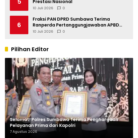
5
Prestasi Nasional
10 Juli 2026
0
Fraksi PAN DPRD Sumbawa Terima
6
Ranperda Pertanggungjawaban APBD
2025, Soroti SILPA Rp201,68 Miliar dan
10 Juli 2026
0
Kinerja OPD
Pilihan Editor
Selamat! Polres Sumbawa Terima Penghargaan
Pelayanan Prima dari Kapolri
7 Agustus 2026