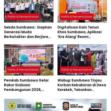
Politik & Pemerintahan
Politik & Pemerintahan
Sekda Sumbawa : Siapkan
Digitalisasi Kain Tenun
Generasi Muda
Khas Sumbawa, Aplikasi
Berkatakter dan Berjiwa
‘Kre Alang’ Resmi
Pacasila
Diluncurkan
Politik & Pemerintahan
Politik & Pemerintahan
Pemkab Sumbawa Gelar
Wabup Sumbawa Tinjau
Rakor Evaluasi
Korban Kebakaran di Desa
Pembangunan 2026,
Kerekeh, Tekankan
Empat Inovasi Proyek
Langkah Preventif
Perubahan Resmi
Diluncurkan