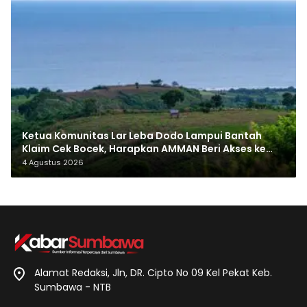
Ketua Komunitas Lar Leba Dodo Lampui Bantah
Klaim Cek Bocek, Harapkan AMMAN Beri Akses ke
Makam Leluhur
4 Agustus 2026
Alamat Redaksi, Jln, DR. Cipto No 09 Kel Pekat Keb.
Sumbawa - NTB