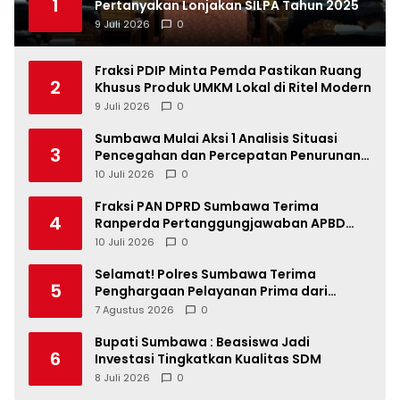
1
Pertanyakan Lonjakan SILPA Tahun 2025
9 Juli 2026
0
Fraksi PDIP Minta Pemda Pastikan Ruang
2
Khusus Produk UMKM Lokal di Ritel Modern
9 Juli 2026
0
Sumbawa Mulai Aksi 1 Analisis Situasi
3
Pencegahan dan Percepatan Penurunan
Stunting Tahun 2026
10 Juli 2026
0
Fraksi PAN DPRD Sumbawa Terima
4
Ranperda Pertanggungjawaban APBD
2025, Soroti SILPA Rp201,68 Miliar dan
10 Juli 2026
0
Kinerja OPD
Selamat! Polres Sumbawa Terima
5
Penghargaan Pelayanan Prima dari
Kapolri
7 Agustus 2026
0
Bupati Sumbawa : Beasiswa Jadi
6
Investasi Tingkatkan Kualitas SDM
8 Juli 2026
0