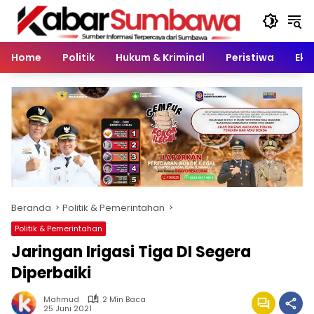
Langsung
ke
konten
Home
Politik
Hukum & Kriminal
Peristiwa
Eko
Beranda
Politik & Pemerintahan
Politik & Pemerintahan
Jaringan Irigasi Tiga DI Segera
Diperbaiki
Mahmud
2 Min Baca
25 Juni 2021