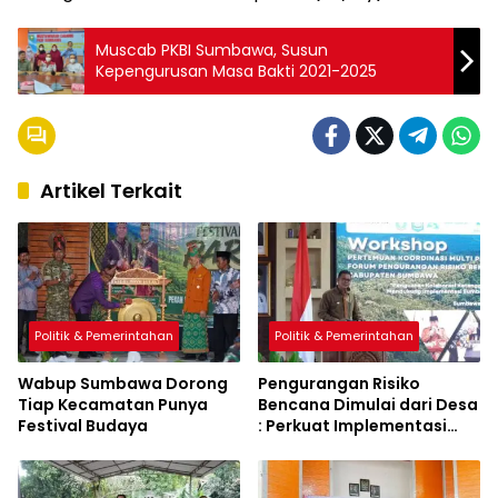
Muscab PKBI Sumbawa, Susun
Kepengurusan Masa Bakti 2021-2025
Artikel Terkait
Politik & Pemerintahan
Politik & Pemerintahan
Wabup Sumbawa Dorong
Pengurangan Risiko
Tiap Kecamatan Punya
Bencana Dimulai dari Desa
Festival Budaya
: Perkuat Implementasi
Sumbawa Hijau Lestari