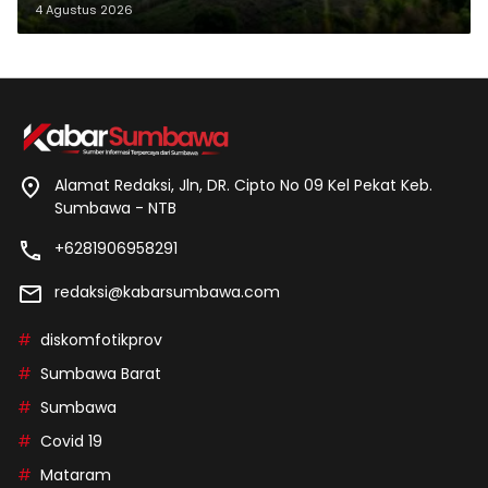
Makam Leluhur
4 Agustus 2026
Alamat Redaksi, Jln, DR. Cipto No 09 Kel Pekat Keb.
Sumbawa - NTB
+6281906958291
redaksi@kabarsumbawa.com
diskomfotikprov
Sumbawa Barat
Sumbawa
Covid 19
Mataram