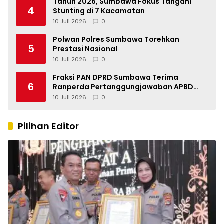
Tahun 2026, Sumbawa Fokus Tangani
4
Stunting di 7 Kacamatan
10 Juli 2026
0
Polwan Polres Sumbawa Torehkan
5
Prestasi Nasional
10 Juli 2026
0
Fraksi PAN DPRD Sumbawa Terima
6
Ranperda Pertanggungjawaban APBD
2025, Soroti SILPA Rp201,68 Miliar dan
10 Juli 2026
0
Kinerja OPD
Pilihan Editor