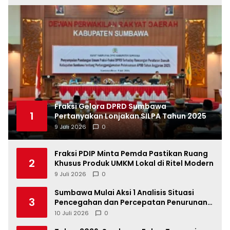
Fraksi Gelora DPRD Sumbawa
1
Pertanyakan Lonjakan SILPA Tahun 2025
9 Juli 2026
0
Fraksi PDIP Minta Pemda Pastikan Ruang
2
Khusus Produk UMKM Lokal di Ritel Modern
9 Juli 2026
0
Sumbawa Mulai Aksi 1 Analisis Situasi
3
Pencegahan dan Percepatan Penurunan
Stunting Tahun 2026
10 Juli 2026
0