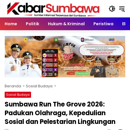
Langsung
ke
konten
Home
Politik
Hukum & Kriminal
Peristiwa
Eko
Beranda
Sosial Budaya
Sosial Budaya
Sumbawa Run The Grove 2026:
Padukan Olahraga, Kepedulian
Sosial dan Pelestarian Lingkungan