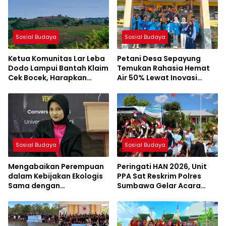
Sosial Budaya
Sosial Budaya
Ketua Komunitas Lar Leba
Petani Desa Sepayung
Dodo Lampui Bantah Klaim
Temukan Rahasia Hemat
Cek Bocek, Harapkan
Air 50% Lewat Inovasi
AMMAN Beri Akses ke
Mahasiswa KKL UNSA
Makam Leluhur
Sosial Budaya
Sosial Budaya
Mengabaikan Perempuan
Peringati HAN 2026, Unit
dalam Kebijakan Ekologis
PPA Sat Reskrim Polres
Sama dengan
Sumbawa Gelar Acara
Mengabaikan Kelestarian
Penuh Keceriaan di SDN
Lingkungan
Jorok