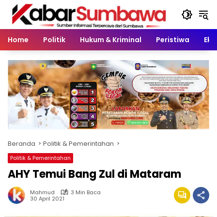
Langsung
ke
konten
Home
Politik
Hukum & Kriminal
Peristiwa
Eko
Beranda
Politik & Pemerintahan
Politik & Pemerintahan
AHY Temui Bang Zul di Mataram
Mahmud
3 Min Baca
30 April 2021