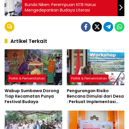
Bunda Niken: Perempuan NTB Harus
Mengedepankan Budaya Literasi
Artikel Terkait
Politik & Pemerintahan
Politik & Pemerintahan
Wabup Sumbawa Dorong
Pengurangan Risiko
Tiap Kecamatan Punya
Bencana Dimulai dari Desa
Festival Budaya
: Perkuat Implementasi
Sumbawa Hijau Lestari