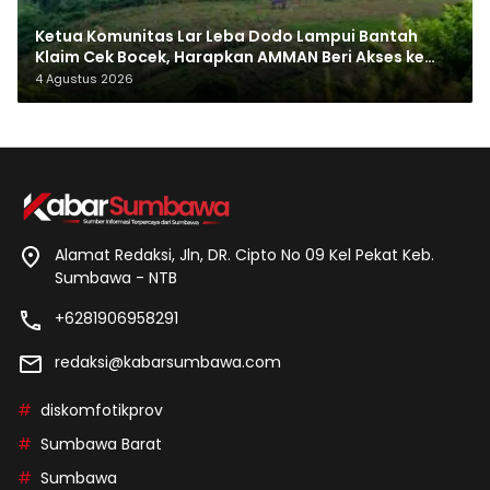
Ketua Komunitas Lar Leba Dodo Lampui Bantah
Klaim Cek Bocek, Harapkan AMMAN Beri Akses ke
Makam Leluhur
4 Agustus 2026
Alamat Redaksi, Jln, DR. Cipto No 09 Kel Pekat Keb.
Sumbawa - NTB
+6281906958291
redaksi@kabarsumbawa.com
diskomfotikprov
Sumbawa Barat
Sumbawa