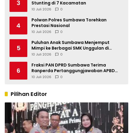
3
Stunting di 7 Kacamatan
10 Juli 2026
0
Polwan Polres Sumbawa Torehkan
4
Prestasi Nasional
10 Juli 2026
0
Puluhan Anak Sumbawa Menjemput
5
Mimpi ke Berbagai SMK Unggulan di
Indonesia
10 Juli 2026
0
Fraksi PAN DPRD Sumbawa Terima
6
Ranperda Pertanggungjawaban APBD
2025, Soroti SILPA Rp201,68 Miliar dan
10 Juli 2026
0
Kinerja OPD
Pilihan Editor