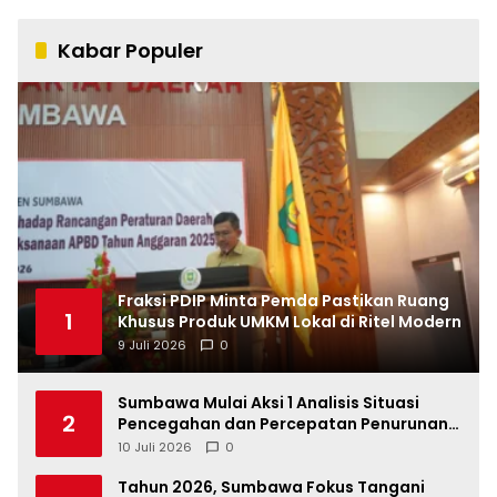
Kabar Populer
Fraksi PDIP Minta Pemda Pastikan Ruang
1
Khusus Produk UMKM Lokal di Ritel Modern
9 Juli 2026
0
Sumbawa Mulai Aksi 1 Analisis Situasi
2
Pencegahan dan Percepatan Penurunan
Stunting Tahun 2026
10 Juli 2026
0
Tahun 2026, Sumbawa Fokus Tangani