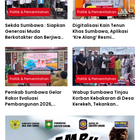
Politik & Pemerintahan
Politik & Pemerintahan
Sekda Sumbawa : Siapkan
Digitalisasi Kain Tenun
Generasi Muda
Khas Sumbawa, Aplikasi
Berkatakter dan Berjiwa
‘Kre Alang’ Resmi
Pacasila
Diluncurkan
Politik & Pemerintahan
Politik & Pemerintahan
Pemkab Sumbawa Gelar
Wabup Sumbawa Tinjau
Rakor Evaluasi
Korban Kebakaran di Desa
Pembangunan 2026,
Kerekeh, Tekankan
Empat Inovasi Proyek
Langkah Preventif
Perubahan Resmi
Diluncurkan