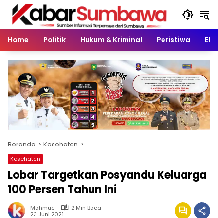
Langsung
ke
konten
Home
Politik
Hukum & Kriminal
Peristiwa
Eko
Beranda
Kesehatan
Kesehatan
Lobar Targetkan Posyandu Keluarga
100 Persen Tahun Ini
Mahmud
2 Min Baca
23 Juni 2021