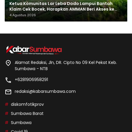
Ketua Komunitas Lar Leba Dodo Lampui Bantah
Klaim Cek Bocek, Harapkan AMMAN Beri Akses ke
Makam Leluhur
4 Agustus 2026
Alamat Redaksi, Jln, DR. Cipto No 09 Kel Pekat Keb.
Sumbawa - NTB
+6281906958291
redaksi@kabarsumbawa.com
diskomfotikprov
Sumbawa Barat
Sumbawa
Covid 19