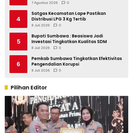
Kapolri
7 Agustus 2026
0
Satgas Kecamatan Lape Pastikan
4
Distribusi LPG 3 Kg Tertib
8 Juli 2026
0
Bupati Sumbawa : Beasiswa Jadi
5
Investasi Tingkatkan Kualitas SDM
8 Juli 2026
0
Pemkab Sumbawa Tingkatkan Efektivitas
6
Pengendalian Korupsi
8 Juli 2026
0
Pilihan Editor