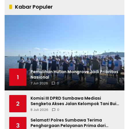
Kabar Populer
Pemulihan Hutan Mangrove Jadi Prioritas
1
Nasional
7 Juli 2026
0
Komisi III DPRD Sumbawa Mediasi
2
Sengketa Akses Jalan Kelompok Tani Buin
Dua
8 Juli 2026
0
Selamat! Polres Sumbawa Terima
3
Penghargaan Pelayanan Prima dari