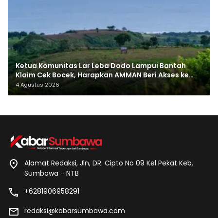
Ketua Komunitas Lar Leba Dodo Lampui Bantah
Klaim Cek Bocek, Harapkan AMMAN Beri Akses ke
Makam Leluhur
4 Agustus 2026
Alamat Redaksi, Jln, DR. Cipto No 09 Kel Pekat Keb.
Sumbawa - NTB
+6281906958291
redaksi@kabarsumbawa.com