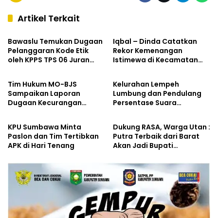
Artikel Terkait
Hukum & Kriminal
Kabar Pilkada
Bawaslu Temukan Dugaan
Iqbal – Dinda Catatkan
Pelanggaran Kode Etik
Rekor Kemenangan
oleh KPPS TPS 06 Juran
Istimewa di Kecamatan
Kabar Pilkada
Kabar Pilkada
Alas
Labangka
Tim Hukum MO-BJS
Kelurahan Lempeh
Sampaikan Laporan
Lumbung dan Pendulang
Dugaan Kecurangan
Persentase Suara
Kabar Pilkada
Kabar Pilkada
Pemilihan Bupati
Tertinggi Iqbal – Dinda di
Sumbawa ke Bawaslu
Kecamatan Sumbawa
KPU Sumbawa Minta
Dukung RASA, Warga Utan :
Paslon dan Tim Tertibkan
Putra Terbaik dari Barat
APK di Hari Tenang
Akan Jadi Bupati
Sumbawa