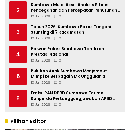
Sumbawa Mulai Aksi 1 Analisis Situasi
2
Pencegahan dan Percepatan Penurunan
Stunting Tahun 2026
10 Juli 2026
0
Tahun 2026, Sumbawa Fokus Tangani
3
Stunting di 7 Kacamatan
10 Juli 2026
0
Polwan Polres Sumbawa Torehkan
4
Prestasi Nasional
10 Juli 2026
0
Puluhan Anak Sumbawa Menjemput
5
Mimpi ke Berbagai SMK Unggulan di
Indonesia
10 Juli 2026
0
Fraksi PAN DPRD Sumbawa Terima
6
Ranperda Pertanggungjawaban APBD
2025, Soroti SILPA Rp201,68 Miliar dan
10 Juli 2026
0
Kinerja OPD
Pilihan Editor