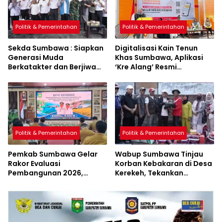
Politik & Pemerintahan
Politik & Pemerintahan
Sekda Sumbawa : Siapkan
Digitalisasi Kain Tenun
Generasi Muda
Khas Sumbawa, Aplikasi
Berkatakter dan Berjiwa
‘Kre Alang’ Resmi
Pacasila
Diluncurkan
Politik & Pemerintahan
Politik & Pemerintahan
Pemkab Sumbawa Gelar
Wabup Sumbawa Tinjau
Rakor Evaluasi
Korban Kebakaran di Desa
Pembangunan 2026,
Kerekeh, Tekankan
Empat Inovasi Proyek
Langkah Preventif
Perubahan Resmi
Diluncurkan