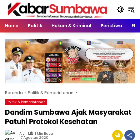
Langsung
ke
konten
Home
Politik
Hukum & Kriminal
Peristiwa
Eko
Beranda
Politik & Pemerintahan
Politik & Pemerintahan
Dandim Sumbawa Ajak Masyarakat
Patuhi Protokol Kesehatan
Aly
1 Min Baca
17 Agustus 2020