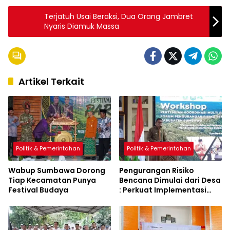
Terjatuh Usai Beraksi, Dua Orang Jambret
Nyaris Diamuk Massa
Artikel Terkait
Politik & Pemerintahan
Politik & Pemerintahan
Wabup Sumbawa Dorong
Pengurangan Risiko
Tiap Kecamatan Punya
Bencana Dimulai dari Desa
Festival Budaya
: Perkuat Implementasi
Sumbawa Hijau Lestari