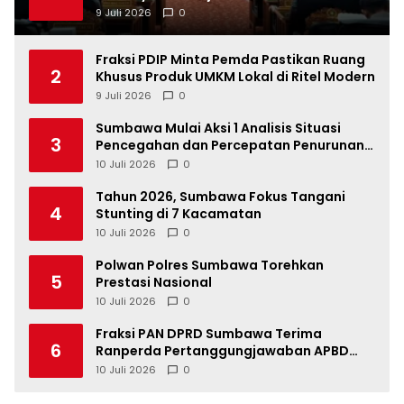
9 Juli 2026
0
Fraksi PDIP Minta Pemda Pastikan Ruang
2
Khusus Produk UMKM Lokal di Ritel Modern
9 Juli 2026
0
Sumbawa Mulai Aksi 1 Analisis Situasi
3
Pencegahan dan Percepatan Penurunan
Stunting Tahun 2026
10 Juli 2026
0
Tahun 2026, Sumbawa Fokus Tangani
4
Stunting di 7 Kacamatan
10 Juli 2026
0
Polwan Polres Sumbawa Torehkan
5
Prestasi Nasional
10 Juli 2026
0
Fraksi PAN DPRD Sumbawa Terima
6
Ranperda Pertanggungjawaban APBD
2025, Soroti SILPA Rp201,68 Miliar dan
10 Juli 2026
0
Kinerja OPD