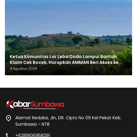
Ketua Komunitas Lar Leba Dodo Lampui Bantah
Klaim Cek Bocek, Harapkan AMMAN Beri Akses ke
Makam Leluhur
4 Agustus 2026
Alamat Redaksi, Jln, DR. Cipto No 09 Kel Pekat Keb.
Sumbawa - NTB
+6281906958291