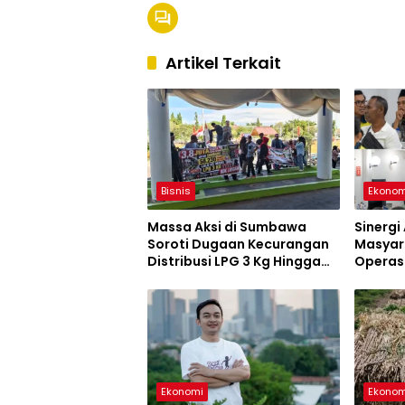
Artikel Terkait
Bisnis
Ekonom
Massa Aksi di Sumbawa
Sinerg
Soroti Dugaan Kecurangan
Masyar
Distribusi LPG 3 Kg Hingga
Operas
Pangkalan Fiktif
Aman d
Ekonomi
Ekonom