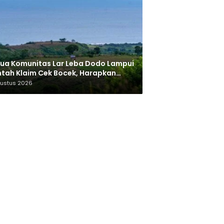
ua Komunitas Lar Leba Dodo Lampui
tah Klaim Cek Bocek, Harapkan
AN Beri Akses ke Makam Leluhur
gustus 2026