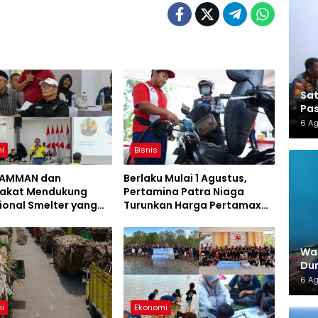
Sa
Pas
6 A
i
Bisnis
i AMMAN dan
Berlaku Mulai 1 Agustus,
akat Mendukung
Pertamina Patra Niaga
ional Smelter yang
Turunkan Harga Pertamax
an Berkelanjutan
Series
War
Dun
6 A
i
Ekonomi