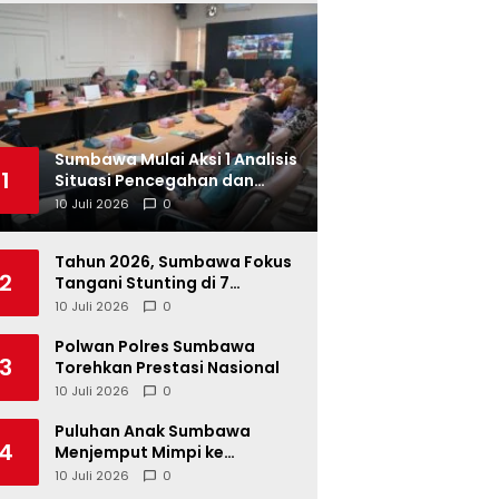
Sumbawa Mulai Aksi 1 Analisis
1
Situasi Pencegahan dan
Percepatan Penurunan
10 Juli 2026
0
Stunting Tahun 2026
Tahun 2026, Sumbawa Fokus
2
Tangani Stunting di 7
Kacamatan
10 Juli 2026
0
Polwan Polres Sumbawa
3
Torehkan Prestasi Nasional
10 Juli 2026
0
Puluhan Anak Sumbawa
4
Menjemput Mimpi ke
Berbagai SMK Unggulan di
10 Juli 2026
0
Indonesia