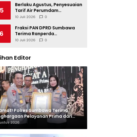
Berlaku Agustus, Penyesuaian
5
Tarif Air Perumdam
Batulanteh Disosialisasikan
10 Juli 2026
0
Fraksi PAN DPRD Sumbawa
6
Terima Ranperda
Pertanggungjawaban APBD
10 Juli 2026
0
2025, Soroti SILPA Rp201,68
Miliar dan Kinerja OPD
lihan Editor
amat! Polres Sumbawa Terima
ghargaan Pelayanan Prima dari
olri
gustus 2026