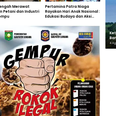
Tengah Merawat
Pertamina Patra Niaga
 Petani dan Industri
Rayakan Hari Anak Nasional :
ompu
Edukasi Budaya dan Aksi
Pelestarian Lingkungan
Ket
Ban
AMM
4 A