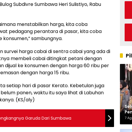
 Bulog Subdivre Sumbawa Heri Sulistiyo, Rabu
aimana menstabilkan harga, kita coba
ewat pedagang perantara di pasar, kita coba
ke konsumen,” sambungnya.
 survei harga cabai di sentra cabai yang ada di
Pi
nya membeli cabai ditingkat petani dengan
an dijual ke konsumen dengan harga 60 ribu per
 kemasan dengan harga 15 ribu.
kita setiap hari di pasar Kerato. Kebetulan juga
elum panen, waktu itu saya lihat di Labuhan
kanya. (KS/aly)
Sel
Pen
Kap
 Hengkangnya Garuda Dari Sumbawa
7 A