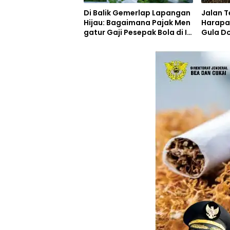
Di Balik Gemerlap Lapangan
Jalan 
Hijau: Bagaimana Pajak Men
Harapan
gatur Gaji Pesepak Bola di In
Gula D
donesia?