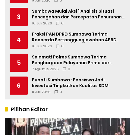
9 Juli 2026
0
Sumbawa Mulai Aksi 1 Analisis Situasi
3
Pencegahan dan Percepatan Penurunan
Stunting Tahun 2026
10 Juli 2026
0
Fraksi PAN DPRD Sumbawa Terima
4
Ranperda Pertanggungjawaban APBD
2025, Soroti SILPA Rp201,68 Miliar dan
10 Juli 2026
0
Kinerja OPD
Selamat! Polres Sumbawa Terima
5
Penghargaan Pelayanan Prima dari
Kapolri
7 Agustus 2026
0
Bupati Sumbawa : Beasiswa Jadi
6
Investasi Tingkatkan Kualitas SDM
8 Juli 2026
0
Pilihan Editor