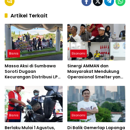
Artikel Terkait
Bisnis
Ekonomi
Massa Aksi di Sumbawa
Sinergi AMMAN dan
Soroti Dugaan
Masyarakat Mendukung
Kecurangan Distribusi LPG
Operasional Smelter yang
3 Kg Hingga Pangkalan
Aman dan Berkelanjutan
Fiktif
Bisnis
Ekonomi
Berlaku Mulai 1 Agustus,
Di Balik Gemerlap Lapanga