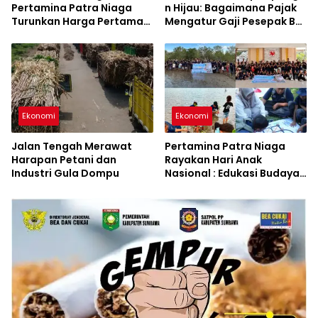
Pertamina Patra Niaga
n Hijau: Bagaimana Pajak
Turunkan Harga Pertamax
Mengatur Gaji Pesepak Bol
Series
a di Indonesia?
Ekonomi
Ekonomi
Jalan Tengah Merawat
Pertamina Patra Niaga
Harapan Petani dan
Rayakan Hari Anak
Industri Gula Dompu
Nasional : Edukasi Budaya
dan Aksi Pelestarian
Lingkungan