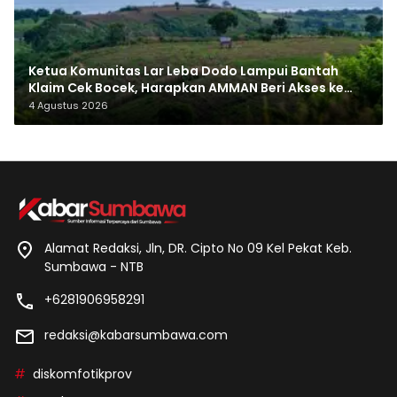
Ketua Komunitas Lar Leba Dodo Lampui Bantah
Klaim Cek Bocek, Harapkan AMMAN Beri Akses ke
Makam Leluhur
4 Agustus 2026
Alamat Redaksi, Jln, DR. Cipto No 09 Kel Pekat Keb.
Sumbawa - NTB
+6281906958291
redaksi@kabarsumbawa.com
diskomfotikprov