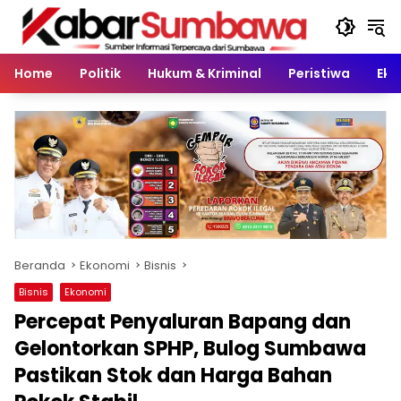
Langsung
ke
konten
Home
Politik
Hukum & Kriminal
Peristiwa
Eko
Beranda
Ekonomi
Bisnis
Bisnis
Ekonomi
Percepat Penyaluran Bapang dan
Gelontorkan SPHP, Bulog Sumbawa
Pastikan Stok dan Harga Bahan