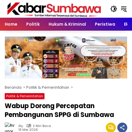
Langsung
ke
konten
Home
Politik
Hukum & Kriminal
Peristiwa
Eko
Beranda
Politik & Pemerintahan
Politik & Pemerintahan
Wabup Dorong Percepatan
Pembangunan SPPG di Sumbawa
Aly
2 Min Baca
18 Mei 2026