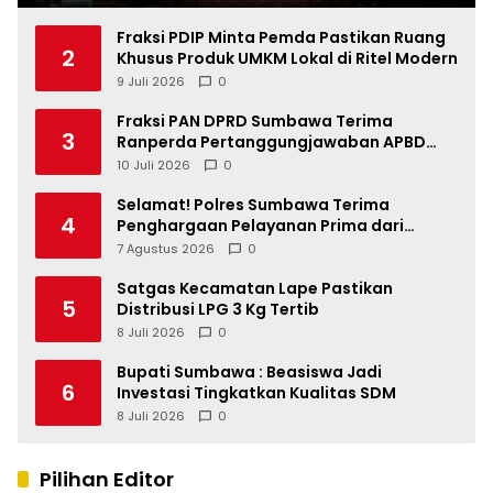
Fraksi PDIP Minta Pemda Pastikan Ruang
2
Khusus Produk UMKM Lokal di Ritel Modern
9 Juli 2026
0
Fraksi PAN DPRD Sumbawa Terima
3
Ranperda Pertanggungjawaban APBD
2025, Soroti SILPA Rp201,68 Miliar dan
10 Juli 2026
0
Kinerja OPD
Selamat! Polres Sumbawa Terima
4
Penghargaan Pelayanan Prima dari
Kapolri
7 Agustus 2026
0
Satgas Kecamatan Lape Pastikan
5
Distribusi LPG 3 Kg Tertib
8 Juli 2026
0
Bupati Sumbawa : Beasiswa Jadi
6
Investasi Tingkatkan Kualitas SDM
8 Juli 2026
0
Pilihan Editor