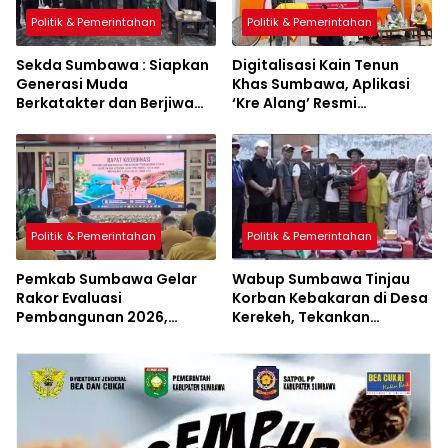
Politik & Pemerintahan
Politik & Pemerintahan
Sekda Sumbawa : Siapkan
Digitalisasi Kain Tenun
Generasi Muda
Khas Sumbawa, Aplikasi
Berkatakter dan Berjiwa
‘Kre Alang’ Resmi
Pacasila
Diluncurkan
Politik & Pemerintahan
Politik & Pemerintahan
Pemkab Sumbawa Gelar
Wabup Sumbawa Tinjau
Rakor Evaluasi
Korban Kebakaran di Desa
Pembangunan 2026,
Kerekeh, Tekankan
Empat Inovasi Proyek
Langkah Preventif
Perubahan Resmi
Diluncurkan