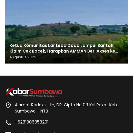
Ketua Komunitas Lar Leba Dodo Lampui Bantah
Klaim Cek Bocek, Harapkan AMMAN Beri Akses ke
Makam Leluhur
4 Agustus 2026
Alamat Redaksi, Jln, DR. Cipto No 09 Kel Pekat Keb.
Sumbawa - NTB
+6281906958291