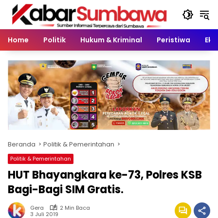
Langsung
ke
konten
Home
Politik
Hukum & Kriminal
Peristiwa
Eko
Beranda
Politik & Pemerintahan
Politik & Pemerintahan
HUT Bhayangkara ke-73, Polres KSB
Bagi-Bagi SIM Gratis.
Gera
2 Min Baca
3 Juli 2019