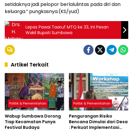
setidaknya jadi pelopor berlalulintas pada diri dan
keluarga.” pungkasnya.(KS/yud)
Lepas Pawai Taaruf MTQ ke 33, Ini Pesan
Wakil Bupati Sumbawa
Artikel Terkait
Politik & Pemerintahan
Politik & Pemerintahan
Wabup Sumbawa Dorong
Pengurangan Risiko
Tiap Kecamatan Punya
Bencana Dimulai dari Desa
Festival Budaya
: Perkuat Implementasi
Sumbawa Hijau Lestari