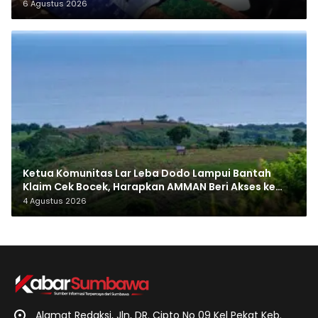
6 Agustus 2026
Ketua Komunitas Lar Leba Dodo Lampui Bantah
Klaim Cek Bocek, Harapkan AMMAN Beri Akses ke
Makam Leluhur
4 Agustus 2026
Alamat Redaksi, Jln, DR. Cipto No 09 Kel Pekat Keb.