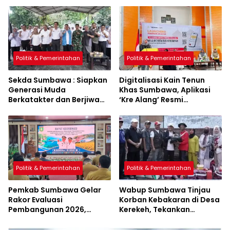
Politik & Pemerintahan
Politik & Pemerintahan
Sekda Sumbawa : Siapkan
Digitalisasi Kain Tenun
Generasi Muda
Khas Sumbawa, Aplikasi
Berkatakter dan Berjiwa
‘Kre Alang’ Resmi
Pacasila
Diluncurkan
Politik & Pemerintahan
Politik & Pemerintahan
Pemkab Sumbawa Gelar
Wabup Sumbawa Tinjau
Rakor Evaluasi
Korban Kebakaran di Desa
Pembangunan 2026,
Kerekeh, Tekankan
Empat Inovasi Proyek
Langkah Preventif
Perubahan Resmi