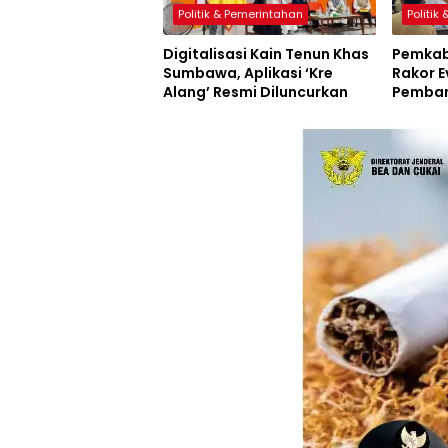
Politik & Pemerintahan
Politik
Digitalisasi Kain Tenun Khas
Pemkab
Sumbawa, Aplikasi ‘Kre
Rakor E
Alang’ Resmi Diluncurkan
Pemban
Inovasi
Resmi D