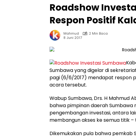
Roadshow Invest
Respon Positif Ka
Mahmud
2 Min Baca
8 Juni 2017
Kab
Sumbawa yang digelar di sekretaria
pagi (6/6/2017) mendapat respon po
acara tersebut.
Wabup Sumbawa, Drs. H Mahmud Abd
bahwa pimpinan daerah Sumbawa me
pengembangan investasi, antara lai
membangun akses ke semua titik – ti
Dikemukakan pula bahwa pemkab 