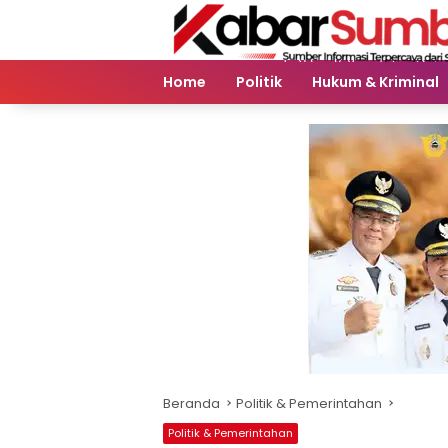
Langsung
ke
konten
Home
Politik
Hukum & Kriminal
Beranda
Politik & Pemerintahan
Politik & Pemerintahan