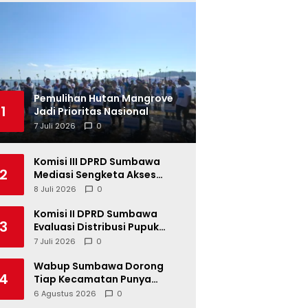
Pemulihan Hutan Mangrove
1
Jadi Prioritas Nasional
7 Juli 2026
0
Komisi III DPRD Sumbawa
2
Mediasi Sengketa Akses
Jalan Kelompok Tani Buin Dua
8 Juli 2026
0
Komisi II DPRD Sumbawa
3
Evaluasi Distribusi Pupuk
Bersubsidi di Kecamatan
7 Juli 2026
0
Lape
Wabup Sumbawa Dorong
4
Tiap Kecamatan Punya
Festival Budaya
6 Agustus 2026
0