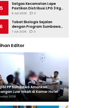
Satgas Kecamatan Lape
5
Pastikan Distribusi LPG 3 Kg
Tertib
8 Juli 2026
0
Tobat Ekologis Sejalan
6
dengan Program Sumbawa
Hijau Lestari
7 Juli 2026
0
lihan Editor
tpol PP Sumbawa Amankan
angan Luar Nikah di Kamar Hotel
gustus 2026