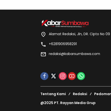
Alamat Redaksi, Jln, DR. Cipto No 0
+6281906958291
redaksi@kabarsumbawa.com
Tentang Kami
Redaksi
Pedoman 
@2025 PT. Rayyan Media Grup