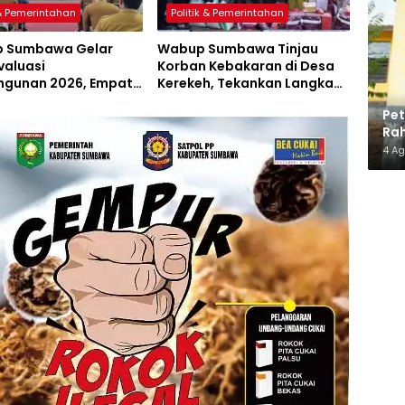
 & Pemerintahan
Politik & Pemerintahan
 Sumbawa Gelar
Wabup Sumbawa Tinjau
valuasi
Korban Kebakaran di Desa
gunan 2026, Empat
Kerekeh, Tekankan Langkah
 Proyek Perubahan
Preventif
Pe
iluncurkan
Rah
Ma
4 A