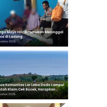
ga Moyo Hilir Ditemukan Meninggal
ia di Ladang
gustus 2026
ua Komunitas Lar Leba Dodo Lampui
tah Klaim Cek Bocek, Harapkan
AN Beri Akses ke Makam Leluhur
gustus 2026