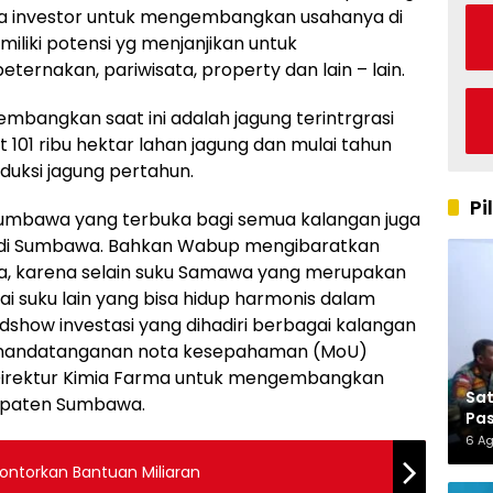
a investor untuk mengembangkan usahanya di
iki potensi yg menjanjikan untuk
ernakan, pariwisata, property dan lain – lain.
embangkan saat ini adalah jagung terintrgrasi
t 101 ribu hektar lahan jagung dan mulai tahun
oduksi jagung pertahun.
Pi
 Sumbawa yang terbuka bagi semua kalangan juga
asi di Sumbawa. Bahkan Wabup mengibaratkan
a, karena selain suku Samawa yang merupakan
ai suku lain yang bisa hidup harmonis dalam
show investasi yang dihadiri berbagai kalangan
 penandatanganan nota kesepahaman (MoU)
rektur Kimia Farma untuk mengembangkan
Sa
bupaten Sumbawa.
Pas
6 A
ontorkan Bantuan Miliaran