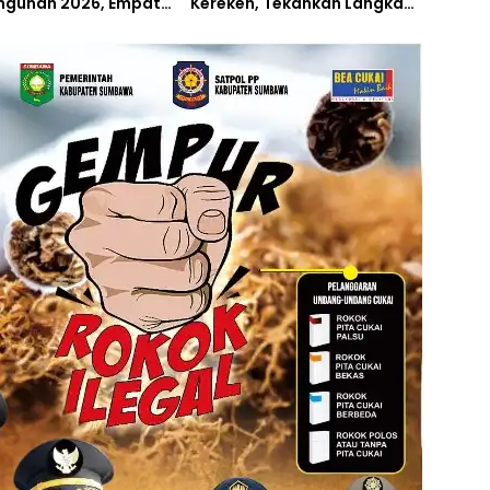
gunan 2026, Empat
Kerekeh, Tekankan Langkah
 Proyek Perubahan
Preventif
iluncurkan