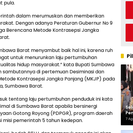
 pula.
pemerintah dalam merumuskan dan memberikan
rakat. Dengan adanya Peraturan Gubernur No 9
ga Berencana Metode Kontrasepsi Jangka
arat.
mbawa Barat menyambut baik hal ini, karena ruh
Pi
ngat untuk menurunkan laju pertumbuhan
ualitas hidup masyarakat.” kata Bupati Sumbawa
alam sambutannya di pertemuan Desiminasi dan
Metode Kontrasepsi Jangka Panjang (MKJP) pada
tda, Sumbawa Barat.
suk tentang laju pertumbuhan penduduk ini kata
simal di Sumbawa Barat apabila bersinergi
Sel
Pen
yaan Gotong Royong (PDPGR), program daerah
Kap
7 A
si misi pemerintah 5 tahun kedepan.