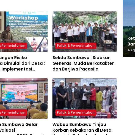
Ket
Ban
 & Pemerintahan
Politik & Pemerintahan
AMM
4 A
angan Risiko
Sekda Sumbawa : Siapkan
 Dimulai dari Desa :
Generasi Muda Berkatakter
t Implementasi
dan Berjiwa Pacasila
a Hijau Lestari
 & Pemerintahan
Politik & Pemerintahan
 Sumbawa Gelar
Wabup Sumbawa Tinjau
valuasi
Korban Kebakaran di Desa