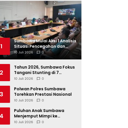
Sumbawa Mulai Aksi 1 Analisis
1
Situasi Pencegahan dan
Percepatan Penurunan
10 Juli 2026
0
Stunting Tahun 2026
Tahun 2026, Sumbawa Fokus
2
Tangani Stunting di 7
Kacamatan
10 Juli 2026
0
Polwan Polres Sumbawa
3
Torehkan Prestasi Nasional
10 Juli 2026
0
Puluhan Anak Sumbawa
4
Menjemput Mimpi ke
Berbagai SMK Unggulan di
10 Juli 2026
0
Indonesia