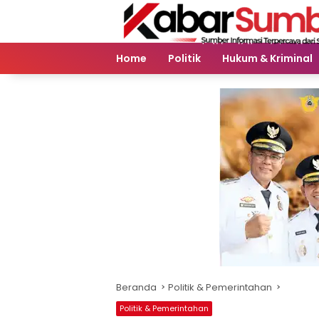
Langsung
ke
konten
Home
Politik
Hukum & Kriminal
Beranda
Politik & Pemerintahan
Politik & Pemerintahan