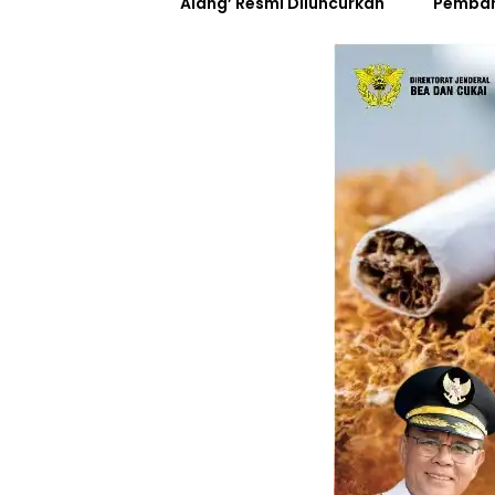
Alang’ Resmi Diluncurkan
Pemban
Inovasi
Resmi D