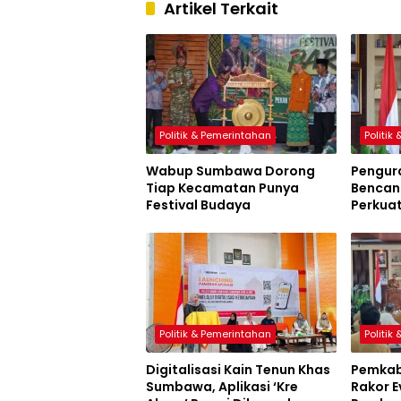
Artikel Terkait
Politik & Pemerintahan
Politik
Wabup Sumbawa Dorong
Pengur
Tiap Kecamatan Punya
Bencana
Festival Budaya
Perkua
Sumbaw
Politik & Pemerintahan
Politik
Digitalisasi Kain Tenun Khas
Pemkab
Sumbawa, Aplikasi ‘Kre
Rakor E