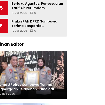
Berlaku Agustus, Penyesuaian
5
Tarif Air Perumdam
Batulanteh Disosialisasikan
10 Juli 2026
0
Fraksi PAN DPRD Sumbawa
6
Terima Ranperda
Pertanggungjawaban APBD
10 Juli 2026
0
2025, Soroti SILPA Rp201,68
Miliar dan Kinerja OPD
lihan Editor
amat! Polres Sumbawa Terima
ghargaan Pelayanan Prima dari
olri
gustus 2026