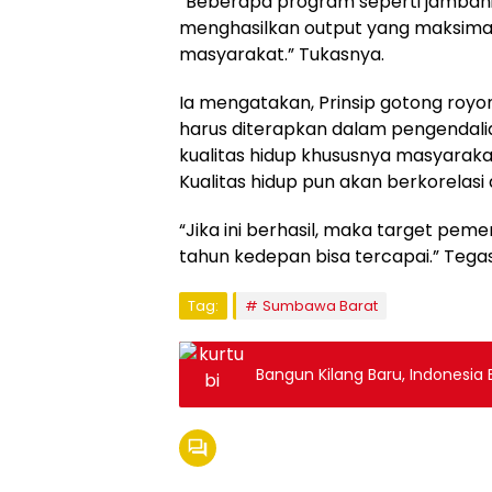
“Beberapa program seperti jambanis
menghasilkan output yang maksimal 
masyarakat.” Tukasnya.
Ia mengatakan, Prinsip gotong royong
harus diterapkan dalam pengendal
kualitas hidup khususnya masyarak
Kualitas hidup pun akan berkorelasi
“Jika ini berhasil, maka target pemer
tahun kedepan bisa tercapai.” Tega
Tag:
Sumbawa Barat
Bangun Kilang Baru, Indonesi