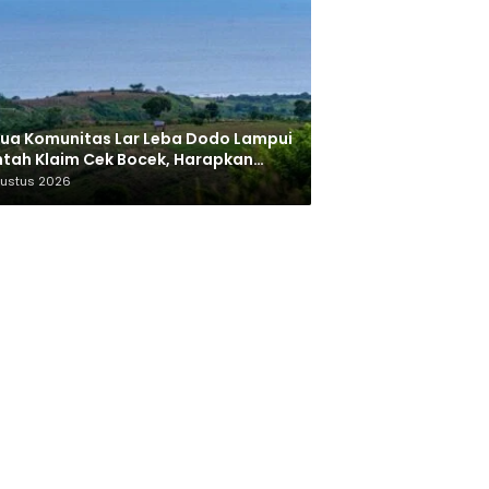
ua Komunitas Lar Leba Dodo Lampui
tah Klaim Cek Bocek, Harapkan
AN Beri Akses ke Makam Leluhur
gustus 2026