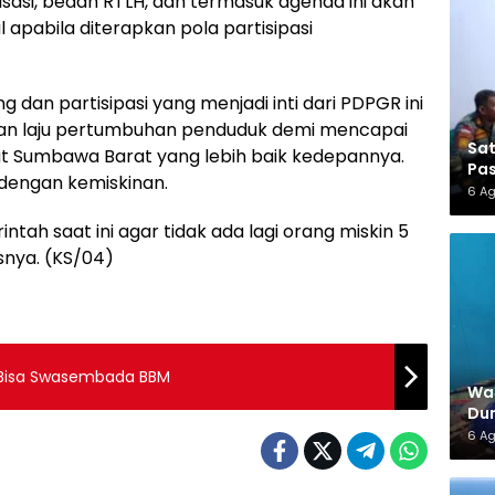
asi, bedah RTLH, dan termasuk agenda ini akan
apabila diterapkan pola partisipasi
 dan partisipasi yang menjadi inti dari PDPGR ini
ian laju pertumbuhan penduduk demi mencapai
Sa
at Sumbawa Barat yang lebih baik kedepannya.
Pas
 dengan kemiskinan.
6 A
intah saat ini agar tidak ada lagi orang miskin 5
snya. (KS/04)
a Bisa Swasembada BBM
War
Dun
6 A