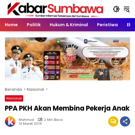
Langsung
ke
konten
Home
Politik
Hukum & Kriminal
Peristiwa
Eko
Beranda
Nasional
Nasional
PPA PKH Akan Membina Pekerja Anak
Mahmud
2 Min Baca
13 Maret 2014