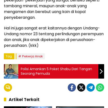
pekerjaan-pekerjaan yang sangat berisiko seperti
tambang mineral, maupun anak-anak yang
mengamen dan berebut uang koin di kapal
penyeberangan.
Hal ini juga sangat erat kaitannya dengan Undang-
Undang nomor 23 tentang perlindungan perempuan
dan anak, jika anak dipekerjakan di perusahaan-
perusahaan. (kkk)
Tag:
Pekerja Anak
Polisi Amankan 5 Poket Shabu Dari Tangan
Seorang Pemuda
Artikel Terkait