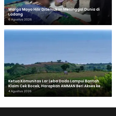
Warga Moyo Hilir Ditemukan Meninggal Dunia di
Ladang
6 Agustus 2026
Ketua Komunitas Lar Leba Dodo Lampui Bantah
Klaim Cek Bocek, Harapkan AMMAN Beri Akses ke
Makam Leluhur
4 Agustus 2026