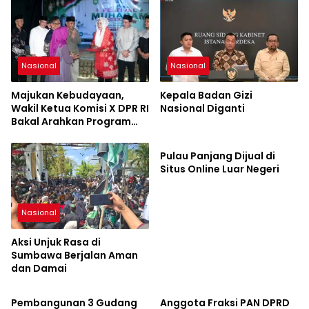
Nasional
Nasional
Majukan Kebudayaan,
Kepala Badan Gizi
Wakil Ketua Komisi X DPR RI
Nasional Diganti
Bakal Arahkan Program
Berita Pilihan
Pusat untuk Desa Poto
Pulau Panjang Dijual di
Situs Online Luar Negeri
Nasional
Aksi Unjuk Rasa di
Sumbawa Berjalan Aman
dan Damai
Ekonomi
Nasional
Pembangunan 3 Gudang
Anggota Fraksi PAN DPRD