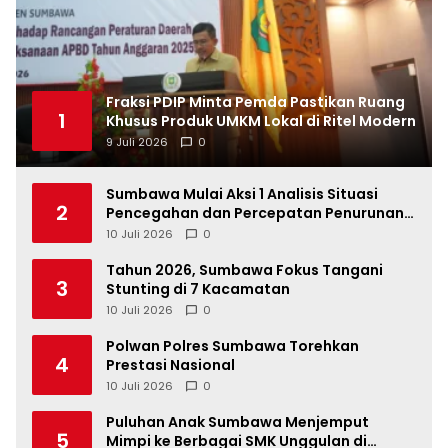
Fraksi PDIP Minta Pemda Pastikan Ruang
1
Khusus Produk UMKM Lokal di Ritel Modern
9 Juli 2026
0
Sumbawa Mulai Aksi 1 Analisis Situasi
2
Pencegahan dan Percepatan Penurunan
Stunting Tahun 2026
10 Juli 2026
0
Tahun 2026, Sumbawa Fokus Tangani
3
Stunting di 7 Kacamatan
10 Juli 2026
0
Polwan Polres Sumbawa Torehkan
4
Prestasi Nasional
10 Juli 2026
0
Puluhan Anak Sumbawa Menjemput
5
Mimpi ke Berbagai SMK Unggulan di