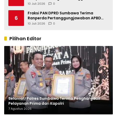
Indonesia
10 Juli 2026
0
Fraksi PAN DPRD Sumbawa Terima
6
Ranperda Pertanggungjawaban APBD
2025, Soroti SILPA Rp201,68 Miliar dan
10 Juli 2026
0
Kinerja OPD
Pilihan Editor
Selamat! Polres Sumbawa Terima Penghargaan
Pelayanan Prima dari Kapolri
7 Agustus 2026