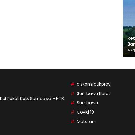
Ket
Ban
AMM
4 A
diskomfotikprov
Sumbawa Barat
9 Kel Pekat Keb. Sumbawa - NTB
Sumbawa
Covid 19
Mataram