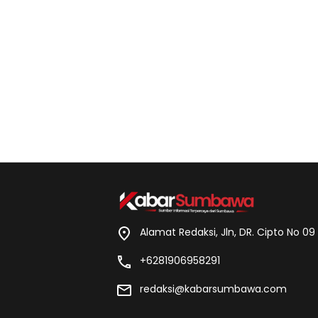
Alamat Redaksi, Jln, DR. Cipto No 0
+6281906958291
redaksi@kabarsumbawa.com