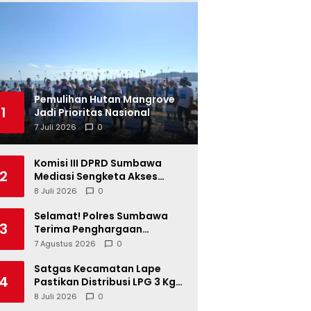
Pemulihan Hutan Mangrove
1
Jadi Prioritas Nasional
7 Juli 2026
0
Komisi III DPRD Sumbawa
2
Mediasi Sengketa Akses
Jalan Kelompok Tani Buin Dua
8 Juli 2026
0
Selamat! Polres Sumbawa
3
Terima Penghargaan
Pelayanan Prima dari Kapolri
7 Agustus 2026
0
Satgas Kecamatan Lape
4
Pastikan Distribusi LPG 3 Kg
Tertib
8 Juli 2026
0