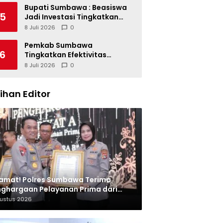
Bupati Sumbawa : Beasiswa
5
Jadi Investasi Tingkatkan
Kualitas SDM
8 Juli 2026
0
Pemkab Sumbawa
6
Tingkatkan Efektivitas
Pengendalian Korupsi
8 Juli 2026
0
lihan Editor
amat! Polres Sumbawa Terima
ghargaan Pelayanan Prima dari
olri
gustus 2026