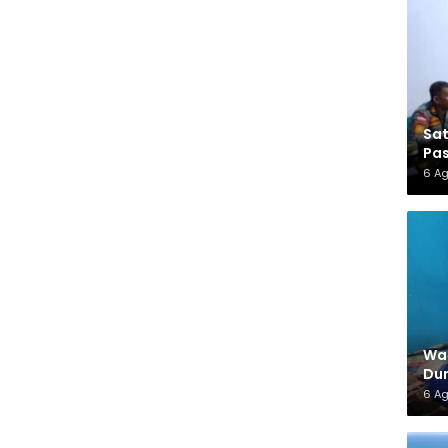
Sa
Pas
6 A
War
Dun
6 A