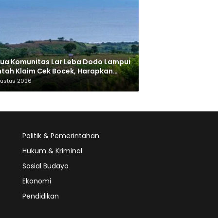
ua Komunitas Lar Leba Dodo Lampui
tah Klaim Cek Bocek, Harapkan
AN Beri Akses ke Makam Leluhur
gustus 2026
Politik & Pemerintahan
Hukum & Kriminal
Sosial Budaya
Ekonomi
Pendidikan