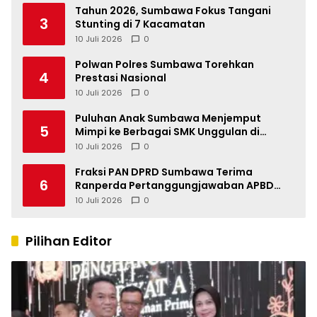
Tahun 2026, Sumbawa Fokus Tangani
3
Stunting di 7 Kacamatan
10 Juli 2026
0
Polwan Polres Sumbawa Torehkan
4
Prestasi Nasional
10 Juli 2026
0
Puluhan Anak Sumbawa Menjemput
5
Mimpi ke Berbagai SMK Unggulan di
Indonesia
10 Juli 2026
0
Fraksi PAN DPRD Sumbawa Terima
6
Ranperda Pertanggungjawaban APBD
2025, Soroti SILPA Rp201,68 Miliar dan
10 Juli 2026
0
Kinerja OPD
Pilihan Editor