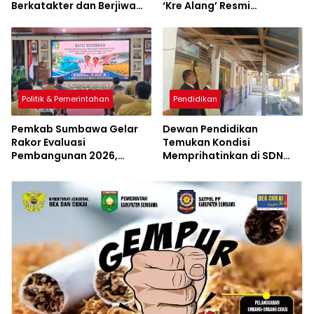
Berkatakter dan Berjiwa
‘Kre Alang’ Resmi
Pacasila
Diluncurkan
Politik & Pemerintahan
Pendidikan
Pemkab Sumbawa Gelar
Dewan Pendidikan
Rakor Evaluasi
Temukan Kondisi
Pembangunan 2026,
Memprihatinkan di SDN
Empat Inovasi Proyek
Kanar, Pagar Roboh
Perubahan Resmi
hingga Meja-Kursi Tak
Diluncurkan
Memadai