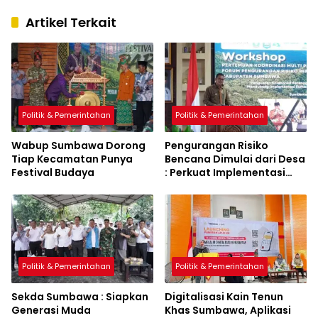
Artikel Terkait
Politik & Pemerintahan
Politik & Pemerintahan
Wabup Sumbawa Dorong
Pengurangan Risiko
Tiap Kecamatan Punya
Bencana Dimulai dari Desa
Festival Budaya
: Perkuat Implementasi
Sumbawa Hijau Lestari
Politik & Pemerintahan
Politik & Pemerintahan
Sekda Sumbawa : Siapkan
Digitalisasi Kain Tenun
Generasi Muda
Khas Sumbawa, Aplikasi