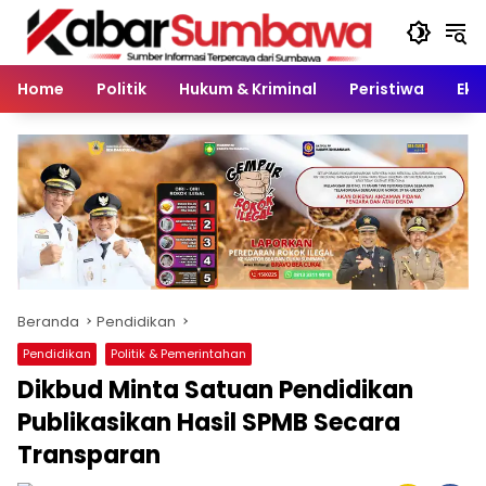
Langsung
ke
konten
Home
Politik
Hukum & Kriminal
Peristiwa
Eko
Beranda
Pendidikan
Pendidikan
Politik & Pemerintahan
Dikbud Minta Satuan Pendidikan
Publikasikan Hasil SPMB Secara
Transparan