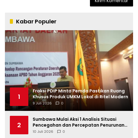
Kabar Populer
Fraksi PDIP Minta Pemda Pastikan Ruang
1
Khusus Produk UMKM Lokal di Ritel Modern
9 Juli 2026
0
Sumbawa Mulai Aksi 1 Analisis Situasi
2
Pencegahan dan Percepatan Penurunan
Stunting Tahun 2026
10 Juli 2026
0