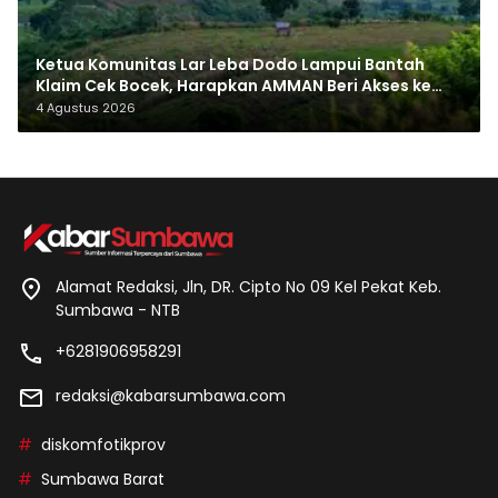
Ketua Komunitas Lar Leba Dodo Lampui Bantah
Klaim Cek Bocek, Harapkan AMMAN Beri Akses ke
Makam Leluhur
4 Agustus 2026
Alamat Redaksi, Jln, DR. Cipto No 09 Kel Pekat Keb.
Sumbawa - NTB
+6281906958291
redaksi@kabarsumbawa.com
diskomfotikprov
Sumbawa Barat